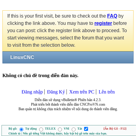
If this is your first visit, be sure to check out the
FAQ
by
clicking the link above. You may have to
register
before
you can post: click the register link above to proceed. To
start viewing messages, select the forum that you want
to visit from the selection below.
LinuxCNC
Không có chủ đề trong diễn đàn này.
Đăng nhập
Đăng Ký
Xem trên PC
Lên trên
Diễn đàn sử dụng vBulletin® Phiên bản 4.2.3.
Phát triển bởi thành viên diễn đàn CNCProVN.com
Ban quản trị không chịu trách nhiệm về nội dung do thành viên đăng.
Bộ gõ:
Tự động
TELEX
VNI
Tắt
[Ẩn Bộ Gõ - F12]
Chính tả | Nếu gõ tiếng Việt không được, hãy bật bộ gõ trên máy của bạn.