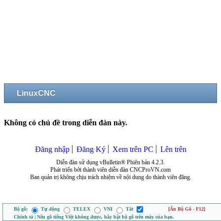
LinuxCNC
Không có chủ đề trong diễn đàn này.
Đăng nhập
Đăng Ký
Xem trên PC
Lên trên
Diễn đàn sử dụng vBulletin® Phiên bản 4.2.3.
Phát triển bởi thành viên diễn đàn CNCProVN.com
Ban quản trị không chịu trách nhiệm về nội dung do thành viên đăng.
Bộ gõ:
Tự động
TELEX
VNI
Tắt
[Ẩn Bộ Gõ - F12]
Chính tả | Nếu gõ tiếng Việt không được, hãy bật bộ gõ trên máy của bạn.