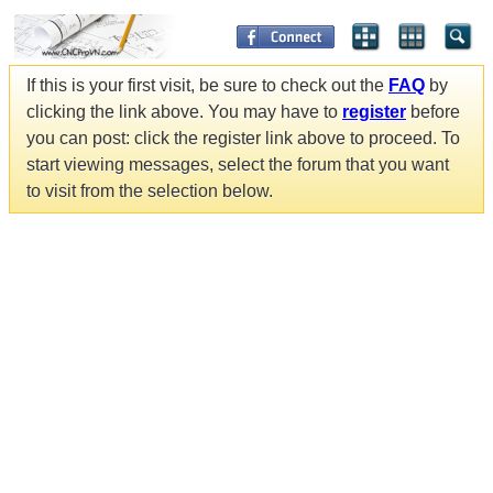
If this is your first visit, be sure to check out the
FAQ
by
clicking the link above. You may have to
register
before
you can post: click the register link above to proceed. To
start viewing messages, select the forum that you want
to visit from the selection below.