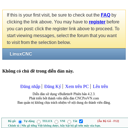
If this is your first visit, be sure to check out the
FAQ
by
clicking the link above. You may have to
register
before
you can post: click the register link above to proceed. To
start viewing messages, select the forum that you want
to visit from the selection below.
LinuxCNC
Không có chủ đề trong diễn đàn này.
Đăng nhập
Đăng Ký
Xem trên PC
Lên trên
Diễn đàn sử dụng vBulletin® Phiên bản 4.2.3.
Phát triển bởi thành viên diễn đàn CNCProVN.com
Ban quản trị không chịu trách nhiệm về nội dung do thành viên đăng.
Bộ gõ:
Tự động
TELEX
VNI
Tắt
[Ẩn Bộ Gõ - F12]
Chính tả | Nếu gõ tiếng Việt không được, hãy bật bộ gõ trên máy của bạn.