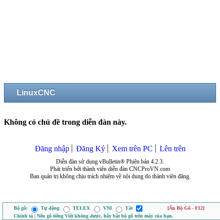
LinuxCNC
Không có chủ đề trong diễn đàn này.
Đăng nhập
Đăng Ký
Xem trên PC
Lên trên
Diễn đàn sử dụng vBulletin® Phiên bản 4.2.3.
Phát triển bởi thành viên diễn đàn CNCProVN.com
Ban quản trị không chịu trách nhiệm về nội dung do thành viên đăng.
Bộ gõ:
Tự động
TELEX
VNI
Tắt
[Ẩn Bộ Gõ - F12]
Chính tả | Nếu gõ tiếng Việt không được, hãy bật bộ gõ trên máy của bạn.