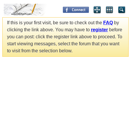
If this is your first visit, be sure to check out the
FAQ
by
clicking the link above. You may have to
register
before
you can post: click the register link above to proceed. To
start viewing messages, select the forum that you want
to visit from the selection below.