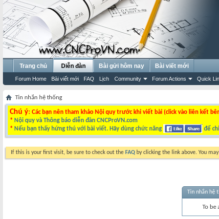
Trang chủ
Diễn đàn
Bài gửi hôm nay
Bài viết mới
Forum Home
Bài viết mới
FAQ
Lịch
Community
Forum Actions
Quick Li
Tin nhắn hệ thống
Chú ý
: Các bạn nên tham khảo Nội quy trước khi viết bài (click vào liên kết bê
*
Nội quy và Thông báo diễn đàn CNCProVN.com
*
Nếu bạn thấy hứng thú với bài viết. Hãy dùng chức năng
để chi
If this is your first visit, be sure to check out the
FAQ
by clicking the link above. You ma
Tin nhắn hệ 
To be 