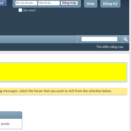
Help
Đăng Ký
Ghi nhớ?
Tìm kiếm nâng cao
ing messages, select the forum that you want to visit from the selection below.
0
posts.