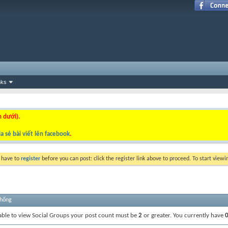
nks
n dưới).
a sẻ bài viết lên facebook
.
y have to
register
before you can post: click the register link above to proceed. To start view
thống
able to view Social Groups your post count must be
2
or greater. You currently have