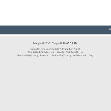
Li
Múi giờ GMT +7. Bây giờ là
10:09:51 AM
.
Diễn đàn sử dụng vBulletin® Phiên bản 4.2.3.
Phát triển bởi thành viên diễn đàn CNCProVN.com
Ban quản trị không chịu trách nhiệm về nội dung do thành viên đăng.