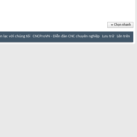
Chọn nhanh
ên lạc với chúng tôi
CNCProVN - Diễn đàn CNC chuyên nghiệp
Lưu trữ
Lên trên