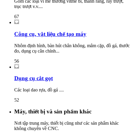
Gồm các loại ví me thường vitme bi, thanh răng, ray trượt,
trục trượt v.v....
67
Công cụ, vật liệu chế tạo máy
Nhôm định hình, bàn hút chân không, mâm cặp, đồ gá, thước
đo, dụng cụ cân chỉnh...
56
Dụng cụ cắt gọt
Các loại dao rựa, đồ gá ....
52
Máy, thiết bị và sản phẩm khác
Nơi tập trung máy, thiết bị cũng như các sản phẩm khác
không chuyên về CNC.