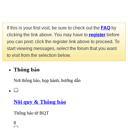
If this is your first visit, be sure to check out the
FAQ
by
clicking the link above. You may have to
register
before
you can post: click the register link above to proceed. To
start viewing messages, select the forum that you want
to visit from the selection below.
Thông báo
Nơi thông báo, họp hành, hướng dẫn
Nội quy & Thông báo
Thông báo từ BQT
8