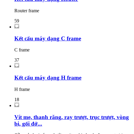
Router frame
59
Kết cấu máy dạng C frame
C frame
37
Kết cấu máy dạng H frame
H frame
18
Vít me, thanh răng, ray trượt, trục trượt, vòng
bi, gối đở...