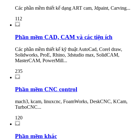
Các phần mềm thiết kế dạng ART cam, Jdpaint, Carving...
112
Phần mềm CAD, CAM và các tiện ích
Các phần mềm thiết kế kỹ thuật AutoCad, Corel draw,
Solidworks, ProE, Rhino, 3dstudio max, SolidCAM,
MasterCAM, PowerMill...
235
Phần mềm CNC control
mach3, kcam, linuxcnc, FoamWorks, DeskCNC, KCam,
TurboCNC...
120
Phần mềm khác