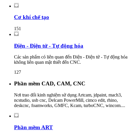
Cơ khí chế tạo
151
Điện - Điện tử - Tự động hóa
Các sản phẩm có liên quan đến Điện - Điện tử - Tự động hóa
không liên quan mật thiết đến CNC.
127
Phần mềm CAD, CAM, CNC
Nơi trao đổi kinh nghiệm sử dụng Artcam, jdpaint, mach3,
ncstudio, usb cnc, Delcam PowerMill, cimco edit, rhino,
deskcnc, foamworks, GMFC, Kcam, turboCNC, wincom....
Phần mềm ART