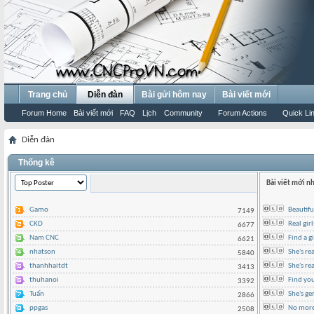
Trang chủ
Diễn đàn
Bài gửi hôm nay
Bài viết mới
Forum Home
Bài viết mới
FAQ
Lịch
Community
Forum Actions
Quick Li
Diễn đàn
Thống kê
Bài viết mới n
Gamo
Beautifu
7149
CKD
Real gir
6677
Nam CNC
Find a g
6621
nhatson
She's re
5840
thanhhaitdt
She's rea
3413
thuhanoi
Find yo
3392
Tuấn
She's ge
2866
ppgas
No more 
2508