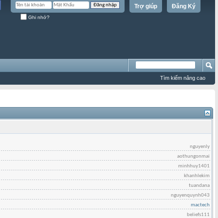
Trợ giúp
Đăng Ký
Ghi nhớ?
Tìm kiếm nâng cao
nguyenly
aothungonmai
minhhuy1401
khanhlekim
tuandana
nguyenquynh043
mactech
beliefs111