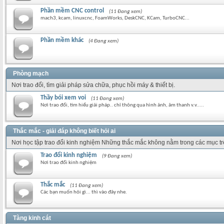
Phần mềm CNC control
(11 Đang xem)
mach3, kcam, linuxcnc, FoamWorks, DeskCNC, KCam, TurboCNC...
Phần mềm khác
(4 Đang xem)
Phòng mạch
Nơi trao đổi, tìm giải pháp sửa chữa, phục hồi máy & thiết bị.
Thầy bói xem voi
(11 Đang xem)
Nơi trao đổi, tìm hiểu giải pháp.. chỉ thông qua hình ảnh, âm thanh v.v.....
Thắc mắc - giải đáp không biết hỏi ai
Nơi học tập trao đổi kinh nghiệm Những thắc mắc không nằm trong các mục t
Trao đổi kinh nghiệm
(9 Đang xem)
Nơi trao đổi kinh nghiệm
Thắc mắc
(11 Đang xem)
Các bạn muốn hỏi gì... thì vào đây nhe.
Tàng kinh cát