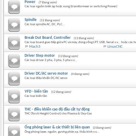
Power
(7 Đang xem)
Các loại nguồn biến áp hoặc xung (transformeer or switching Power)
Spindle
(15 Đang xem)
Các loại spindle AC, DC, PLC...
Break Out Board, Controller
(13 Đang xem)
Các loại board giao tiếp giữa PC và máy, dùng cổng LPT, USB, Serial v.v... hoặc các
Mach3
LinuxCNC
Driver Step motor
(13 Đang xem)
Các loại driver 2 pha, 3 pha, 5 pha v.v...
Driver DC/AC servo motor
(4 Đang xem)
Các loại điều khiển DC/AC servo
VFD - biến tần
(12 Đang xem)
Các loại biến tần
THC - điều khiển cao độ đầu cắt tự động
THC (Torch Height Control) cho Plasma & Oxy-Gas
Ống phóng laser & các thiết bị liên quan
(3 Đang xem)
Ống phóng laser, nguồn, gương phản xạ, thấu kính v.v...