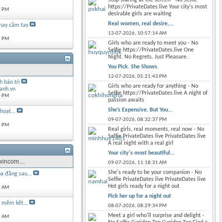
https://PrivateDates.live Your city's most
7 PM
desirable girls are waiting
Real women, real desire,...
hay cầm tay
13-07-2026,
10:57:14 AM
9 PM
Girls who are ready to meet you - No
Selfie https://PrivateDates.live One
Night. No Regrets. Just Pleasure.
You Pick. She Shows.
12-07-2026,
05:21:43 PM
 bảo trì
Girls who are ready for anything - No
anh.vn
Selfie https://PrivateDates.live A night of
0 PM
passion awaits
She’s Expensive. But You...
hoạt...
09-07-2026,
08:32:37 PM
7 PM
Real girls, real moments, real now - No
Selfie PrivateDates live PrivateDates live
A real night with a real girl
Your city's most beautiful...
incom....
09-07-2026,
11:18:31 AM
She's ready to be your companion - No
ạ đằng sau...
Selfie PrivateDates live PrivateDates live
Hot girls ready for a night out
9 AM
Pick her up for a night out
n mềm kết...
08-07-2026,
08:29:34 PM
Meet a girl who'll surprise and delight -
6 AM