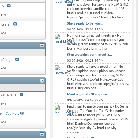
No Selfie Cupidon Top Cupidon Top Find a
girl who's down for anything NEW GIRLS
o V5
cupidon top/girl/camille-caramel-146
html Camille Caramel cupidon
9 PM
top/girl/julia-ann-227 html Julia Ann ...
She's ready to be your...
là gì?...
04-07-2026,
12:01:12 PM
4 AM
No more swiping, just meeting - No
Selfie https://Cupidon.Top Choose your
dream girl for tonight NEW GIRLS Nicole
Doshi Mariposa Emma Hix
Stop watching porn, meet a...
 cài đặt...
03-07-2026,
04:28:24 PM
She's ready to have a good time - No
2 AM
Selfie Cupidon Top Cupidon Top Choose
your companion for the evening NEW
GIRLS cupidon top/girl/alex-voss-188
html Alex Voss cupidon top/girl/haley-73
html Haley cupidon...
Meet a girl who'll surprise...
 AIO/ AIO...
03-07-2026,
04:02:22 PM
1 PM
Find a girl to ignite your night - No Selfie
Cupidon Top Cupidon Top Girls nearby
em đấu Nc...
who want to meet you NEW GIRLS
cupidon top/girl/daphne-dangereux-186
2 AM
html Daphne Dangereux cupidon
top/girl/eva-sky-65 html Eva Sky
cupidon...