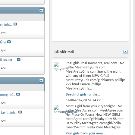
e night...
4 PM
Nẵng
7 AM
Bài viết mới
 Đà Lạt,...
Real girls, real moments, real now - No
Selfie MeetPrettyGirls com
9 AM
MeetPrettyGirls com Spend the night
with any of them NEW GIRLS
MeetPrettyGirls com/girl/lauren-phillips-
229 html Lauren Phillips
MeetPrettyGirls...
Beautiful girls for the...
 xương máu
07-08-2026,
08:52:24 PM
9 AM
Meet a girl from your city tonight - No
Selfie MeetAgree com MeetAgree com
tay thành...
Her Place Or Yours? Now NEW GIRLS
MeetAgree com/girl/baby-riley-56 html
1 AM
Baby Riley MeetAgree com/girl/bella-
rose-254 html Bella Rose MeetAgree...
Real girls from your area...