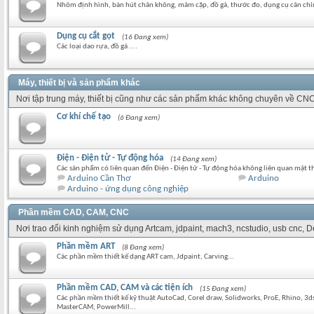
Nhôm định hình, bàn hút chân không, mâm cặp, đồ gá, thước đo, dụng cụ cân chỉ
Dụng cụ cắt gọt
(16 Đang xem)
Các loại dao rựa, đồ gá ....
Máy, thiết bị và sản phẩm khác
Nơi tập trung máy, thiết bị cũng như các sản phẩm khác không chuyên về CNC
Cơ khí chế tạo
(6 Đang xem)
Điện - Điện tử - Tự động hóa
(14 Đang xem)
Các sản phẩm có liên quan đến Điện - Điện tử - Tự động hóa không liên quan mật t
Arduino Cần Thơ
Arduino
Arduino - ứng dụng công nghiệp
Phần mềm CAD, CAM, CNC
Nơi trao đổi kinh nghiệm sử dụng Artcam, jdpaint, mach3, ncstudio, usb cnc,
Phần mềm ART
(8 Đang xem)
Các phần mềm thiết kế dạng ART cam, Jdpaint, Carving...
Phần mềm CAD, CAM và các tiện ích
(15 Đang xem)
Các phần mềm thiết kế kỹ thuật AutoCad, Corel draw, Solidworks, ProE, Rhino, 3
MasterCAM, PowerMill...