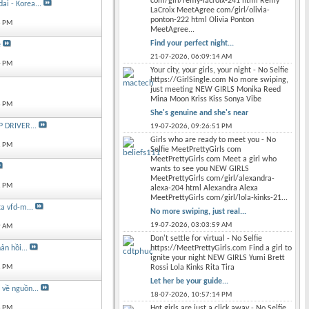
com/girl/remy-lacroix-241 html Remy
i - Korea...
LaCroix MeetAgree com/girl/olivia-
ponton-222 html Olivia Ponton
3 PM
MeetAgree...
Find your perfect night...
e
21-07-2026,
06:09:14 AM
4 PM
Your city, your girls, your night - No Selfie
https://GirlSingle.com No more swiping,
just meeting NEW GIRLS Monika Reed
Mina Moon Kriss Kiss Sonya Vibe
3 PM
She's genuine and she's near
 DRIVER...
19-07-2026,
09:26:51 PM
Girls who are ready to meet you - No
2 PM
Selfie MeetPrettyGirls com
MeetPrettyGirls com Meet a girl who
wants to see you NEW GIRLS
MeetPrettyGirls com/girl/alexandra-
1 PM
alexa-204 html Alexandra Alexa
MeetPrettyGirls com/girl/lola-kinks-21...
ta vfd-m...
No more swiping, just real...
19-07-2026,
03:03:59 AM
9 AM
Don't settle for virtual - No Selfie
https://MeetPrettyGirls.com Find a girl to
n hồi...
ignite your night NEW GIRLS Yumi Brett
Rossi Lola Kinks Rita Tira
2 PM
Let her be your guide...
 về nguồn...
18-07-2026,
10:57:14 PM
Hot girls are just a click away - No Selfie
8 PM