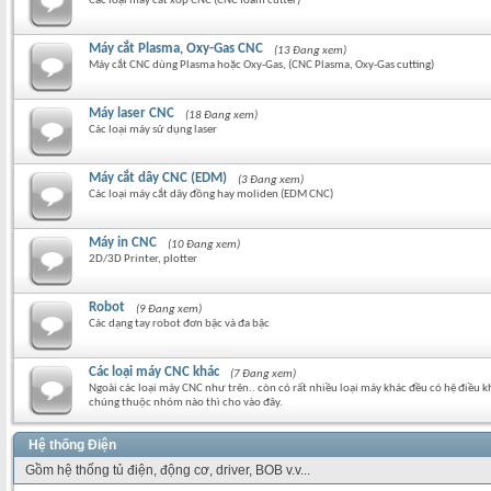
Các loại máy cắt xốp CNC (CNC foam cutter)
Máy cắt Plasma, Oxy-Gas CNC
(13 Đang xem)
Máy cắt CNC dùng Plasma hoặc Oxy-Gas, (CNC Plasma, Oxy-Gas cutting)
Máy laser CNC
(18 Đang xem)
Các loại máy sử dụng laser
Máy cắt dây CNC (EDM)
(3 Đang xem)
Các loại máy cắt dây đồng hay moliden (EDM CNC)
Máy in CNC
(10 Đang xem)
2D/3D Printer, plotter
Robot
(9 Đang xem)
Các dạng tay robot đơn bậc và đa bậc
Các loại máy CNC khác
(7 Đang xem)
Ngoài các loại máy CNC như trên.. còn có rất nhiều loại máy khác đều có hệ điều 
chúng thuộc nhóm nào thì cho vào đây.
Hệ thống Điện
Gồm hệ thống tủ điện, động cơ, driver, BOB v.v...