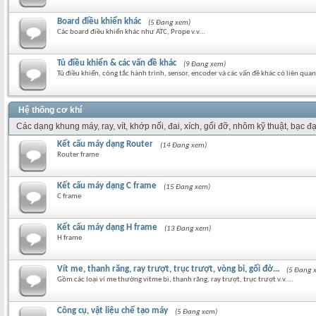
Board điều khiển khác
(5 Đang xem)
Các board điều khiển khác như ATC, Prope v.v...
Tủ điều khiển & các vấn đề khác
(9 Đang xem)
Tủ điều khiển, công tắc hành trình, sensor, encoder và các vấn đề khác có liên quan 
Hệ thống cơ khí
Các dạng khung máy, ray, vít, khớp nối, đai, xích, gối đỡ, nhôm kỹ thuật, bạc đạ
Kết cấu máy dạng Router
(14 Đang xem)
Router frame
Kết cấu máy dạng C frame
(15 Đang xem)
C frame
Kết cấu máy dạng H frame
(13 Đang xem)
H frame
Vít me, thanh răng, ray trượt, trục trượt, vòng bi, gối đở...
(5 Đang 
Gồm các loại ví me thường vitme bi, thanh răng, ray trượt, trục trượt v.v....
Công cụ, vật liệu chế tạo máy
(5 Đang xem)