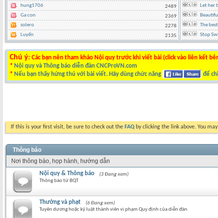
hung1706
Let her 
2489
Ga con
Beautif
2369
solero
The best
2278
Luyến
Stop Swi
2135
Chú ý
: Các bạn nên tham khảo Nội quy trước khi viết bài (click vào liên kết bê
*
Nội quy và Thông báo diễn đàn CNCProVN.com
*
Nếu bạn thấy hứng thú với bài viết. Hãy dùng chức năng
để chi
If this is your first visit, be sure to check out the
FAQ
by clicking the link above. You ma
Thông báo
Nơi thông báo, họp hành, hướng dẫn
Nội quy & Thông báo
(3 Đang xem)
Thông báo từ BQT
Thưởng và phạt
(6 Đang xem)
Tuyên dương hoặc kỷ luật thành viên vi phạm Quy định của diễn đàn