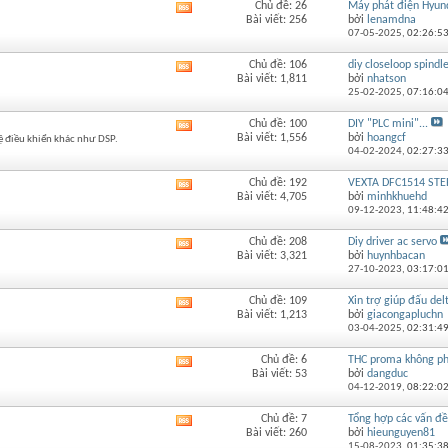
Chủ đề: 26
Máy phát điện Hyunda
Xem
Bài viết: 256
bởi
lenamdna
RSS
07-05-2025,
02:26:5
của
diễn
Chủ đề: 106
diy closeloop spindl
Xem
đàn
Bài viết: 1,811
bởi
nhatson
RSS
này
25-02-2025,
07:16:0
của
diễn
Chủ đề: 100
DIY "PLC mini"...
Xem
đàn
Bài viết: 1,556
bởi
hoangcf
 hệ điều khiển khác như DSP.
RSS
này
04-02-2024,
02:27:3
của
diễn
Chủ đề: 192
VEXTA DFC1514 STEP
Xem
đàn
Bài viết: 4,705
bởi
minhkhuehd
RSS
này
09-12-2023,
11:48:4
của
diễn
Chủ đề: 208
Diy driver ac servo
Xem
đàn
Bài viết: 3,321
bởi
huynhbacan
RSS
này
27-10-2023,
03:17:0
của
diễn
Chủ đề: 109
Xin trợ giúp đấu del
Xem
đàn
Bài viết: 1,213
bởi
giacongapluchn
RSS
này
03-04-2025,
02:31:4
của
diễn
Chủ đề: 6
THC proma không phả
Xem
đàn
Bài viết: 53
bởi
dangduc
RSS
này
04-12-2019,
08:22:0
của
diễn
Chủ đề: 7
Tổng hợp các vấn đề
Xem
đàn
Bài viết: 260
bởi
hieunguyen81
RSS
này
15-08-2023,
01:35:3