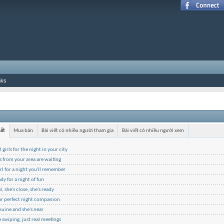
nks
hất
Mua bán
Bài viết có nhiều người tham gia
Bài viết có nhiều người xem
l girls for the night in your city
ls from your area are waiting
irl for a night you'll remember
ady for a night of fun
l, she's close, she's ready
ur perfect night companion
nuine and she's near
swiping, just real meetings