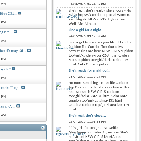
5 AM
01-08-2026,
06:44:39 PM
She's real, she's nearby, she's yours - No
lệnh G31...
Selfie https://Cupidon.Top Real Women.
Real Nights. NEW GIRLS Taylor Caren
8 PM
Welli Mei Minato
Find a girl for a night...
g kim...
24-07-2026,
03:22:07 AM
4 AM
Find a girl to spice up your life - No Selfie
Cupidon Top Cupidon Top Your city's
iúp đỡ máy cắt...
hottest girls are here NEW GIRLS cupidon
top/girl/kayden-kross-268 html Kayden
2 PM
Kross cupidon top/girl/darla-claire-195
html Darla Claire cupidon...
máy CNC
She's ready for a night of...
23-07-2026,
11:36:24 AM
8 PM
No more searching - No Selfie Cupidon
Top Cupidon Top Real connection with a
 Nước ™ Tự...
real woman NEW GIRLS cupidon
top/girl/solar-kate-70 html Solar Kate
8 PM
cupidon top/girl/catalina-131 html
Catalina cupidon top/girl/baeasian-124
ạn chưa...
html...
9 AM
She's real, she's close,...
22-07-2026,
11:09:53 PM
***y girls for tonight - No Selfie
MeetAgree com MeetAgree com She's
not virtual NEW GIRLS MeetAgree