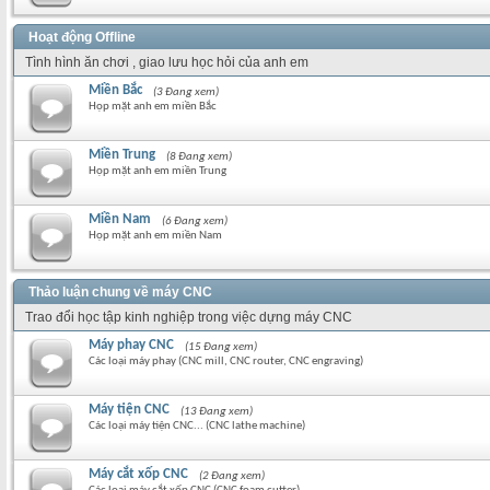
Hoạt động Offline
Tình hình ăn chơi , giao lưu học hỏi của anh em
Miền Bắc
(3 Đang xem)
Họp mặt anh em miền Bắc
Miền Trung
(8 Đang xem)
Họp mặt anh em miền Trung
Miền Nam
(6 Đang xem)
Họp mặt anh em miền Nam
Thảo luận chung về máy CNC
Trao đổi học tập kinh nghiệp trong việc dựng máy CNC
Máy phay CNC
(15 Đang xem)
Các loại máy phay (CNC mill, CNC router, CNC engraving)
Máy tiện CNC
(13 Đang xem)
Các loại máy tiện CNC... (CNC lathe machine)
Máy cắt xốp CNC
(2 Đang xem)