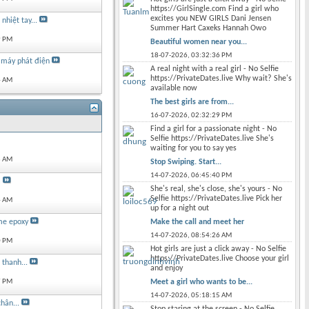
https://GirlSingle.com Find a girl who
excites you NEW GIRLS Dani Jensen
nhiệt tay...
Summer Hart Caxeks Hannah Owo
9 PM
Beautiful women near you...
18-07-2026,
03:32:36 PM
 máy phát điện
A real night with a real girl - No Selfie
https://PrivateDates.live Why wait? She's
4 AM
available now
The best girls are from...
16-07-2026,
02:32:29 PM
Find a girl for a passionate night - No
Selfie https://PrivateDates.live She's
waiting for you to say yes
3 AM
Stop Swiping. Start...
14-07-2026,
06:45:40 PM
a
She's real, she's close, she's yours - No
Selfie https://PrivateDates.live Pick her
4 AM
up for a night out
Make the call and meet her
me epoxy
14-07-2026,
08:54:26 AM
0 PM
Hot girls are just a click away - No Selfie
https://PrivateDates.live Choose your girl
thanh...
and enjoy
Meet a girl who wants to be...
7 PM
14-07-2026,
05:18:15 AM
hân...
Stop staring at the screen - No Selfie