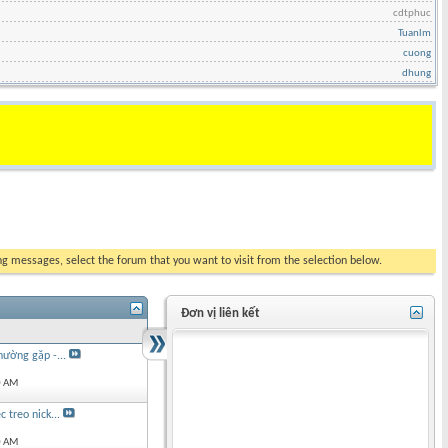
cdtphuc
Tuanlm
cuong
dhung
ing messages, select the forum that you want to visit from the selection below.
Đơn vị liên kết
ường gặp -...
0 AM
 treo nick...
0 AM