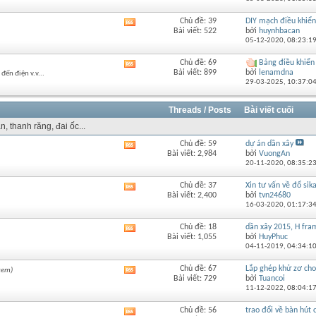
của
diễn
Chủ đề: 39
DIY mạch điều khiển 
Xem
đàn
Bài viết: 522
bởi
huynhbacan
RSS
này
05-12-2020,
08:23:1
của
diễn
Chủ đề: 69
Bảng điều khiển
Xem
đàn
Bài viết: 899
bởi
lenamdna
đến điện v.v...
RSS
này
29-03-2025,
10:37:0
của
diễn
đàn
Threads / Posts
Bài viết cuối
này
n, thanh răng, đai ốc...
Chủ đề: 59
dự án dần xây
Xem
Bài viết: 2,984
bởi
VuongAn
RSS
20-11-2020,
08:35:2
của
diễn
Chủ đề: 37
Xin tư vấn về đổ sik
Xem
đàn
Bài viết: 2,400
bởi
tvn24680
RSS
này
16-03-2020,
01:17:3
của
diễn
Chủ đề: 18
dần xây 2015, H fra
Xem
đàn
Bài viết: 1,055
bởi
HuyPhuc
RSS
này
04-11-2019,
04:34:1
của
diễn
Chủ đề: 67
Lắp ghép khử zơ cho 
xem)
Xem
đàn
Bài viết: 729
bởi
Tuancoi
RSS
này
11-12-2022,
08:04:1
của
diễn
Chủ đề: 56
trao đổi về bàn hút c
Xem
đàn