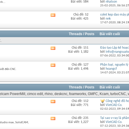
Bài viết: 584
bởi
nhatson
nh...
RSS
này
25-02-2025,
06:56:2
của
diễn
Chủ đề: 52
colet kẹp dao máy p
Xem
đàn
Bài viết: 425
bởi
nnk
RSS
này
17-07-2020,
08:24:1
của
diễn
đàn
Threads / Posts
Bài viết cuối
này
.
Chủ đề: 151
Đào tạo Lập kế hoạch
Xem
Bài viết: 1,182
bởi
info@nangsuatx
RSS
07-06-2022,
03:34:0
của
diễn
Chủ đề: 127
Phân loại, nguyên lý 
Xem
đàn
Bài viết: 1,496
bởi
hoangcf
hiết đến CNC.
RSS
này
14-07-2024,
03:21:0
của
diễn
đàn
Threads / Posts
Bài viết cuối
này
 Delcam PowerMill, cimco edit, rhino, deskcnc, foamworks, GMFC, Kcam, turboCNC, w
Chủ đề: 112
Công nghệ đồ ho
Xem
Bài viết: 771
bởi
VietCAD Co.
RSS
02-02-2023,
09:34:5
của
diễn
Chủ đề: 235
Tại sao v-ray là phầ
Xem
đàn
Bài viết: 1,227
bởi
VietCAD Co.
dstudio max, SolidCAM,
RSS
này
07-12-2023,
10:24:3
của