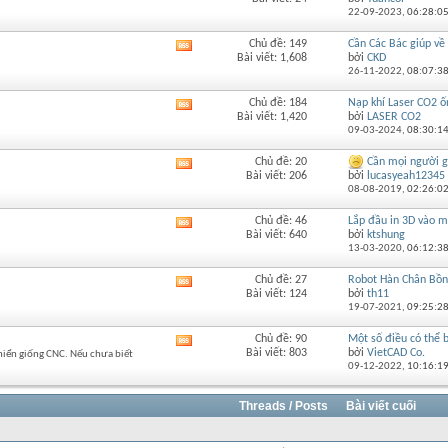
RSS
này
22-09-2023,
06:28:0
của
diễn
Chủ đề: 149
Cần Các Bác giúp về 
Xem
đàn
Bài viết: 1,608
bởi
CKD
RSS
này
26-11-2022,
08:07:3
của
diễn
Chủ đề: 184
Nạp khí Laser CO2 ốn
Xem
đàn
Bài viết: 1,420
bởi
LASER CO2
RSS
này
09-03-2024,
08:30:1
của
diễn
Chủ đề: 20
Cần mọi người g
Xem
đàn
Bài viết: 206
bởi
lucasyeah12345
RSS
này
08-08-2019,
02:26:0
của
diễn
Chủ đề: 46
Lắp đầu in 3D vào 
Xem
đàn
Bài viết: 640
bởi
ktshung
RSS
này
13-03-2020,
06:12:3
của
diễn
Chủ đề: 27
Robot Hàn Chân Bồn
Xem
đàn
Bài viết: 124
bởi
th11
RSS
này
19-07-2021,
09:25:2
của
diễn
Chủ đề: 90
Một số điều có thể b
Xem
đàn
Bài viết: 803
bởi
VietCAD Co.
khiển giống CNC. Nếu chưa biết
RSS
này
09-12-2022,
10:16:1
của
diễn
đàn
Threads / Posts
Bài viết cuối
này