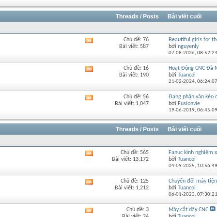
của
diễn
đàn
Threads / Posts
Bài viết cuối
này
Chủ đề: 76
Beautiful girls for th
Xem
Bài viết: 587
bởi
nguyenly
RSS
07-08-2026,
08:52:2
của
diễn
Chủ đề: 16
Hoạt Động CNC Đà 
Xem
đàn
Bài viết: 190
bởi
Tuancoi
RSS
này
21-02-2024,
06:24:0
của
diễn
Chủ đề: 56
Đang phân vân kèo đi
Xem
đàn
Bài viết: 1,047
bởi
Fusionvie
RSS
này
19-06-2019,
06:45:0
của
diễn
đàn
Threads / Posts
Bài viết cuối
này
Chủ đề: 565
Fanuc kinh nghiệm
Xem
Bài viết: 13,172
bởi
Tuancoi
RSS
04-09-2025,
10:56:4
của
diễn
Chủ đề: 125
Chuyển đổi máy tiện 
Xem
đàn
Bài viết: 1,212
bởi
Tuancoi
RSS
này
06-01-2023,
07:30:2
của
diễn
Chủ đề: 3
Máy cắt dây CNC
Xem
đàn
Bài viết: 24
bởi
Tuancoi