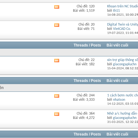
diễn
Chủ đề: 120
Khoan trên NC Studi
Xem
đàn
Bài viết: 1,519
bởi
th11
RSS
này
16-08-2021,
10:00:2
của
diễn
Chủ đề: 20
Digital Twin và Unity 
Xem
đàn
Bài viết: 71
bởi
VietCAD Co.
RSS
này
19-07-2023,
11:01:4
của
diễn
đàn
Threads / Posts
Bài viết cuối
này
Chủ đề: 22
xin trợ giúp thông số
Xem
Bài viết: 182
bởi
giacongapluchn
RSS
15-04-2024,
08:52:3
của
diễn
đàn
Threads / Posts
Bài viết cuối
này
rên
Chủ đề: 244
1 cách bơm nước cho
Xem
Bài viết: 3,333
bởi
nhatson
RSS
14-12-2025,
03:15:0
của
diễn
Chủ đề: 364
Nhờ a/c hướng dẫn 
Xem
đàn
Bài viết: 4,272
bởi
giacongapluchn
RSS
này
31-03-2025,
12:32:2
của
diễn
đàn
Threads / Posts
Bài viết cuối
này