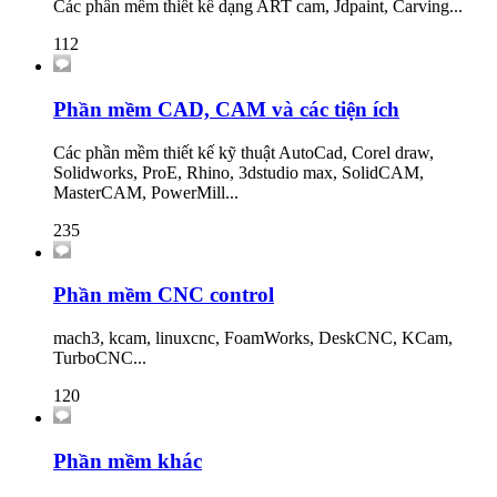
Các phần mềm thiết kế dạng ART cam, Jdpaint, Carving...
112
Phần mềm CAD, CAM và các tiện ích
Các phần mềm thiết kế kỹ thuật AutoCad, Corel draw,
Solidworks, ProE, Rhino, 3dstudio max, SolidCAM,
MasterCAM, PowerMill...
235
Phần mềm CNC control
mach3, kcam, linuxcnc, FoamWorks, DeskCNC, KCam,
TurboCNC...
120
Phần mềm khác