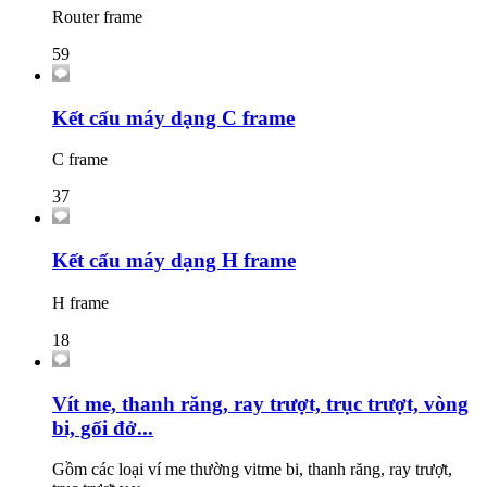
Router frame
59
Kết cấu máy dạng C frame
C frame
37
Kết cấu máy dạng H frame
H frame
18
Vít me, thanh răng, ray trượt, trục trượt, vòng
bi, gối đở...
Gồm các loại ví me thường vitme bi, thanh răng, ray trượt,