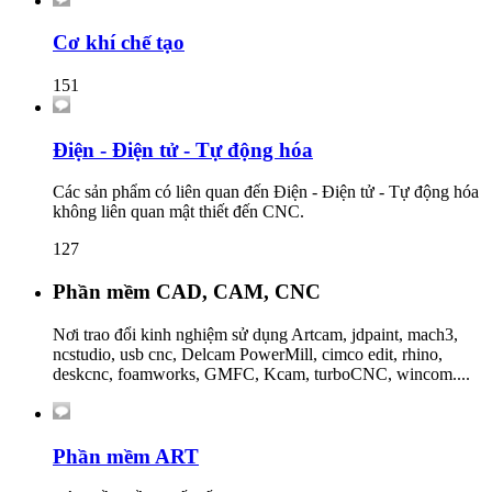
Cơ khí chế tạo
151
Điện - Điện tử - Tự động hóa
Các sản phẩm có liên quan đến Điện - Điện tử - Tự động hóa
không liên quan mật thiết đến CNC.
127
Phần mềm CAD, CAM, CNC
Nơi trao đổi kinh nghiệm sử dụng Artcam, jdpaint, mach3,
ncstudio, usb cnc, Delcam PowerMill, cimco edit, rhino,
deskcnc, foamworks, GMFC, Kcam, turboCNC, wincom....
Phần mềm ART