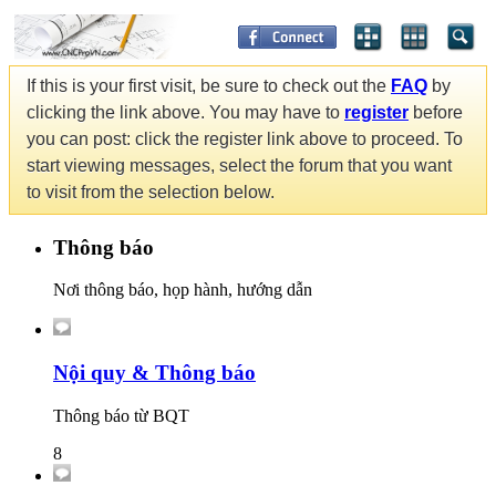
If this is your first visit, be sure to check out the
FAQ
by
clicking the link above. You may have to
register
before
you can post: click the register link above to proceed. To
start viewing messages, select the forum that you want
to visit from the selection below.
Thông báo
Nơi thông báo, họp hành, hướng dẫn
Nội quy & Thông báo
Thông báo từ BQT
8