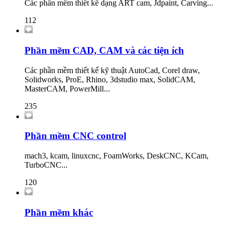
Các phần mềm thiết kế dạng ART cam, Jdpaint, Carving...
112
Phần mềm CAD, CAM và các tiện ích
Các phần mềm thiết kế kỹ thuật AutoCad, Corel draw,
Solidworks, ProE, Rhino, 3dstudio max, SolidCAM,
MasterCAM, PowerMill...
235
Phần mềm CNC control
mach3, kcam, linuxcnc, FoamWorks, DeskCNC, KCam,
TurboCNC...
120
Phần mềm khác