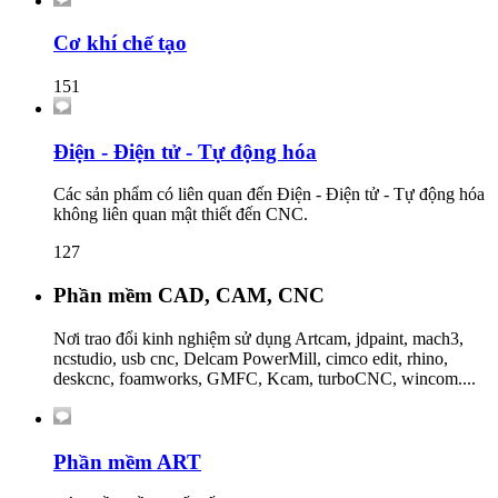
Cơ khí chế tạo
151
Điện - Điện tử - Tự động hóa
Các sản phẩm có liên quan đến Điện - Điện tử - Tự động hóa
không liên quan mật thiết đến CNC.
127
Phần mềm CAD, CAM, CNC
Nơi trao đổi kinh nghiệm sử dụng Artcam, jdpaint, mach3,
ncstudio, usb cnc, Delcam PowerMill, cimco edit, rhino,
deskcnc, foamworks, GMFC, Kcam, turboCNC, wincom....
Phần mềm ART