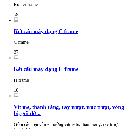
Router frame
59
Kết cấu máy dạng C frame
C frame
37
Kết cấu máy dạng H frame
H frame
18
Vít me, thanh răng, ray trượt, trục trượt, vòng
bi, gối đở...
Gồm các loại ví me thường vitme bi, thanh răng, ray trượt,