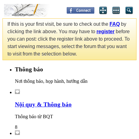
If this is your first visit, be sure to check out the
FAQ
by
clicking the link above. You may have to
register
before
you can post: click the register link above to proceed. To
start viewing messages, select the forum that you want
to visit from the selection below.
Thông báo
Nơi thông báo, họp hành, hướng dẫn
Nội quy & Thông báo
Thông báo từ BQT
8