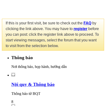
If this is your first visit, be sure to check out the
FAQ
by
clicking the link above. You may have to
register
before
you can post: click the register link above to proceed. To
start viewing messages, select the forum that you want
to visit from the selection below.
Thông báo
Nơi thông báo, họp hành, hướng dẫn
Nội quy & Thông báo
Thông báo từ BQT
8