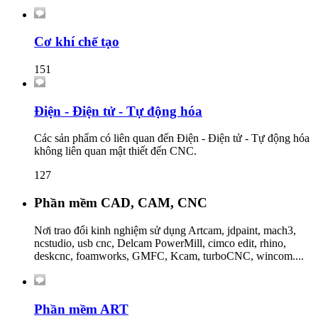
Cơ khí chế tạo
151
Điện - Điện tử - Tự động hóa
Các sản phẩm có liên quan đến Điện - Điện tử - Tự động hóa
không liên quan mật thiết đến CNC.
127
Phần mềm CAD, CAM, CNC
Nơi trao đổi kinh nghiệm sử dụng Artcam, jdpaint, mach3,
ncstudio, usb cnc, Delcam PowerMill, cimco edit, rhino,
deskcnc, foamworks, GMFC, Kcam, turboCNC, wincom....
Phần mềm ART