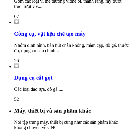
Gồm các loại ví me thường vitme bi, thanh răng, ray trượt,
trục trượt v.v....
67
Công cụ, vật liệu chế tạo máy
Nhôm định hình, bàn hút chân không, mâm cặp, đồ gá, thước
đo, dụng cụ cân chỉnh...
56
Dụng cụ cắt gọt
Các loại dao rựa, đồ gá ....
52
Máy, thiết bị và sản phẩm khác
Nơi tập trung máy, thiết bị cũng như các sản phẩm khác
không chuyên về CNC.