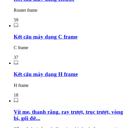
Router frame
59
Kết cấu máy dạng C frame
C frame
37
Kết cấu máy dạng H frame
H frame
18
Vít me, thanh răng, ray trượt, trục trượt, vòng
bi, gối đở...