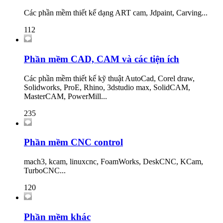
Các phần mềm thiết kế dạng ART cam, Jdpaint, Carving...
112
Phần mềm CAD, CAM và các tiện ích
Các phần mềm thiết kế kỹ thuật AutoCad, Corel draw,
Solidworks, ProE, Rhino, 3dstudio max, SolidCAM,
MasterCAM, PowerMill...
235
Phần mềm CNC control
mach3, kcam, linuxcnc, FoamWorks, DeskCNC, KCam,
TurboCNC...
120
Phần mềm khác