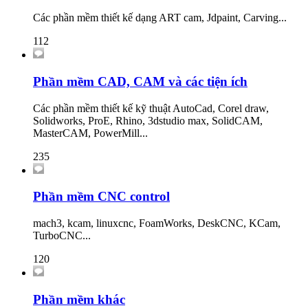
Các phần mềm thiết kế dạng ART cam, Jdpaint, Carving...
112
Phần mềm CAD, CAM và các tiện ích
Các phần mềm thiết kế kỹ thuật AutoCad, Corel draw,
Solidworks, ProE, Rhino, 3dstudio max, SolidCAM,
MasterCAM, PowerMill...
235
Phần mềm CNC control
mach3, kcam, linuxcnc, FoamWorks, DeskCNC, KCam,
TurboCNC...
120
Phần mềm khác