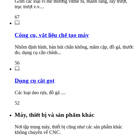
Gồm các loại ví me thường vitme bi, thanh răng, ray trượt,
trục trượt v.v....
67
Công cụ, vật liệu chế tạo máy
Nhôm định hình, bàn hút chân không, mâm cặp, đồ gá, thước
đo, dụng cụ cân chỉnh...
56
Dụng cụ cắt gọt
Các loại dao rựa, đồ gá ....
52
Máy, thiết bị và sản phẩm khác
Nơi tập trung máy, thiết bị cũng như các sản phẩm khác
không chuyên về CNC.