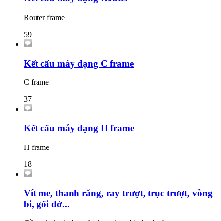
Router frame
59
Kết cấu máy dạng C frame
C frame
37
Kết cấu máy dạng H frame
H frame
18
Vít me, thanh răng, ray trượt, trục trượt, vòng
bi, gối đở...