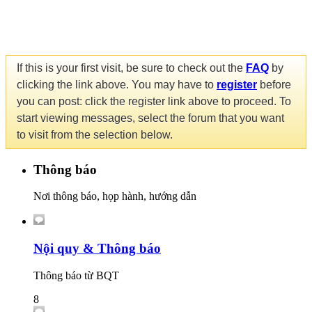
If this is your first visit, be sure to check out the
FAQ
by
clicking the link above. You may have to
register
before
you can post: click the register link above to proceed. To
start viewing messages, select the forum that you want
to visit from the selection below.
Thông báo
Nơi thông báo, họp hành, hướng dẫn
Nội quy & Thông báo
Thông báo từ BQT
8