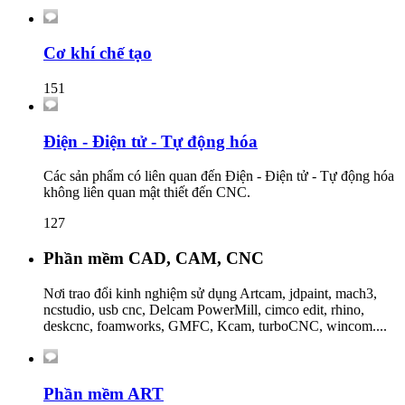
Cơ khí chế tạo
151
Điện - Điện tử - Tự động hóa
Các sản phẩm có liên quan đến Điện - Điện tử - Tự động hóa
không liên quan mật thiết đến CNC.
127
Phần mềm CAD, CAM, CNC
Nơi trao đổi kinh nghiệm sử dụng Artcam, jdpaint, mach3,
ncstudio, usb cnc, Delcam PowerMill, cimco edit, rhino,
deskcnc, foamworks, GMFC, Kcam, turboCNC, wincom....
Phần mềm ART