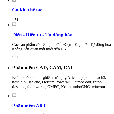
Cơ khí chế tạo
151
Điện - Điện tử - Tự động hóa
Các sản phẩm có liên quan đến Điện - Điện tử - Tự động hóa
không liên quan mật thiết đến CNC.
127
Phần mềm CAD, CAM, CNC
Nơi trao đổi kinh nghiệm sử dụng Artcam, jdpaint, mach3,
ncstudio, usb cnc, Delcam PowerMill, cimco edit, rhino,
deskcnc, foamworks, GMFC, Kcam, turboCNC, wincom....
Phần mềm ART