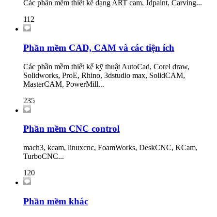
Các phần mềm thiết kế dạng ART cam, Jdpaint, Carving...
112
Phần mềm CAD, CAM và các tiện ích
Các phần mềm thiết kế kỹ thuật AutoCad, Corel draw,
Solidworks, ProE, Rhino, 3dstudio max, SolidCAM,
MasterCAM, PowerMill...
235
Phần mềm CNC control
mach3, kcam, linuxcnc, FoamWorks, DeskCNC, KCam,
TurboCNC...
120
Phần mềm khác