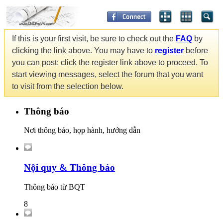
If this is your first visit, be sure to check out the
FAQ
by
clicking the link above. You may have to
register
before
you can post: click the register link above to proceed. To
start viewing messages, select the forum that you want
to visit from the selection below.
Thông báo
Nơi thông báo, họp hành, hướng dẫn
Nội quy & Thông báo
Thông báo từ BQT
8