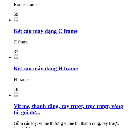
Router frame
59
Kết cấu máy dạng C frame
C frame
37
Kết cấu máy dạng H frame
H frame
18
Vít me, thanh răng, ray trượt, trục trượt, vòng
bi, gối đở...
Gồm các loại ví me thường vitme bi, thanh răng, ray trượt,