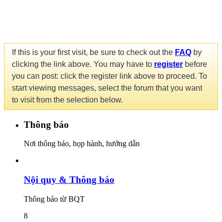
If this is your first visit, be sure to check out the
FAQ
by
clicking the link above. You may have to
register
before
you can post: click the register link above to proceed. To
start viewing messages, select the forum that you want
to visit from the selection below.
Thông báo
Nơi thông báo, họp hành, hướng dẫn
Nội quy & Thông báo
Thông báo từ BQT
8