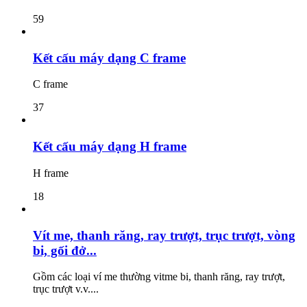
59
Kết cấu máy dạng C frame
C frame
37
Kết cấu máy dạng H frame
H frame
18
Vít me, thanh răng, ray trượt, trục trượt, vòng
bi, gối đở...
Gồm các loại ví me thường vitme bi, thanh răng, ray trượt,
trục trượt v.v....