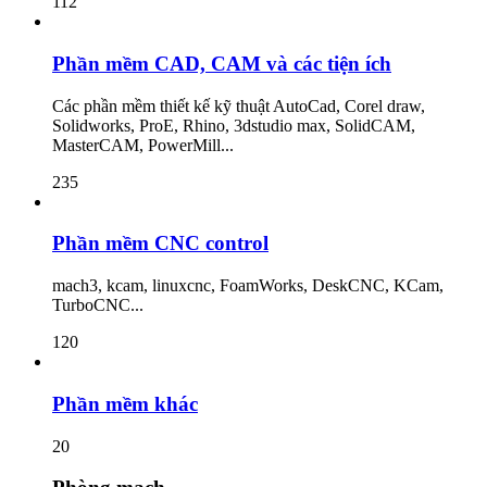
112
Phần mềm CAD, CAM và các tiện ích
Các phần mềm thiết kế kỹ thuật AutoCad, Corel draw,
Solidworks, ProE, Rhino, 3dstudio max, SolidCAM,
MasterCAM, PowerMill...
235
Phần mềm CNC control
mach3, kcam, linuxcnc, FoamWorks, DeskCNC, KCam,
TurboCNC...
120
Phần mềm khác
20