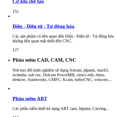
Cơ khí chế tạo
151
Điện - Điện tử - Tự động hóa
Các sản phẩm có liên quan đến Điện - Điện tử - Tự động hóa
không liên quan mật thiết đến CNC.
127
Phần mềm CAD, CAM, CNC
Nơi trao đổi kinh nghiệm sử dụng Artcam, jdpaint, mach3,
ncstudio, usb cnc, Delcam PowerMill, cimco edit, rhino,
deskcnc, foamworks, GMFC, Kcam, turboCNC, wincom....
Phần mềm ART
Các phần mềm thiết kế dạng ART cam, Jdpaint, Carving...