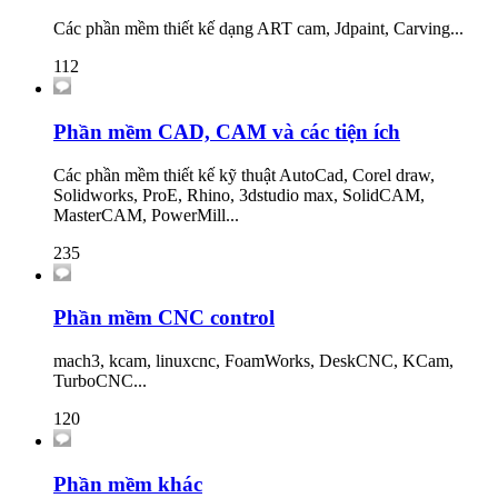
Các phần mềm thiết kế dạng ART cam, Jdpaint, Carving...
112
Phần mềm CAD, CAM và các tiện ích
Các phần mềm thiết kế kỹ thuật AutoCad, Corel draw,
Solidworks, ProE, Rhino, 3dstudio max, SolidCAM,
MasterCAM, PowerMill...
235
Phần mềm CNC control
mach3, kcam, linuxcnc, FoamWorks, DeskCNC, KCam,
TurboCNC...
120
Phần mềm khác