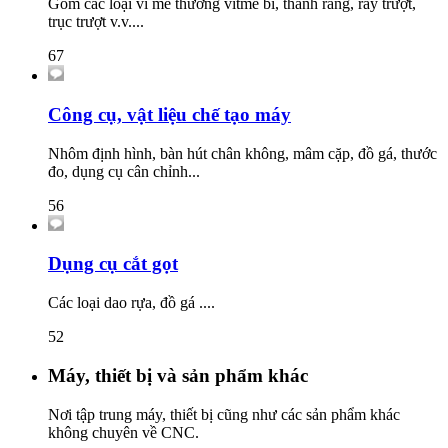
Gồm các loại ví me thường vitme bi, thanh răng, ray trượt,
trục trượt v.v....
67
Công cụ, vật liệu chế tạo máy
Nhôm định hình, bàn hút chân không, mâm cặp, đồ gá, thước
đo, dụng cụ cân chỉnh...
56
Dụng cụ cắt gọt
Các loại dao rựa, đồ gá ....
52
Máy, thiết bị và sản phẩm khác
Nơi tập trung máy, thiết bị cũng như các sản phẩm khác
không chuyên về CNC.