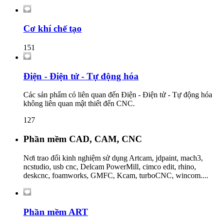
Cơ khí chế tạo
151
Điện - Điện tử - Tự động hóa
Các sản phẩm có liên quan đến Điện - Điện tử - Tự động hóa
không liên quan mật thiết đến CNC.
127
Phần mềm CAD, CAM, CNC
Nơi trao đổi kinh nghiệm sử dụng Artcam, jdpaint, mach3,
ncstudio, usb cnc, Delcam PowerMill, cimco edit, rhino,
deskcnc, foamworks, GMFC, Kcam, turboCNC, wincom....
Phần mềm ART