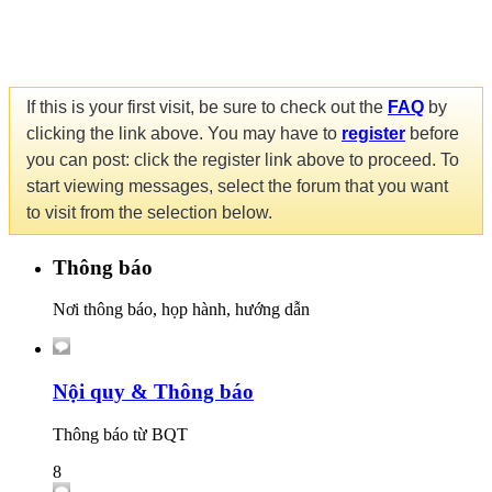
If this is your first visit, be sure to check out the
FAQ
by
clicking the link above. You may have to
register
before
you can post: click the register link above to proceed. To
start viewing messages, select the forum that you want
to visit from the selection below.
Thông báo
Nơi thông báo, họp hành, hướng dẫn
Nội quy & Thông báo
Thông báo từ BQT
8