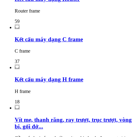
Router frame
59
Kết cấu máy dạng C frame
C frame
37
Kết cấu máy dạng H frame
H frame
18
Vít me, thanh răng, ray trượt, trục trượt, vòng
bi, gối đở...