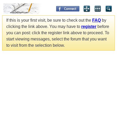
If this is your first visit, be sure to check out the
FAQ
by
clicking the link above. You may have to
register
before
you can post: click the register link above to proceed. To
start viewing messages, select the forum that you want
to visit from the selection below.