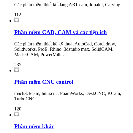
Các phần mềm thiết kế dạng ART cam, Jdpaint, Carving...
112
Phần mềm CAD, CAM và các tiện ích
Các phần mềm thiết kế kỹ thuật AutoCad, Corel draw,
Solidworks, ProE, Rhino, 3dstudio max, SolidCAM,
MasterCAM, PowerMill...
235
Phần mềm CNC control
mach3, kcam, linuxcnc, FoamWorks, DeskCNC, KCam,
TurboCNC...
120
Phần mềm khác