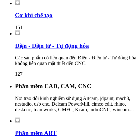
Cơ khí chế tạo
151
Điện - Điện tử - Tự động hóa
Các sản phẩm có liên quan đến Điện - Điện tử - Tự động hóa
không liên quan mật thiết đến CNC.
127
Phần mềm CAD, CAM, CNC
Nơi trao đổi kinh nghiệm sử dụng Artcam, jdpaint, mach3,
ncstudio, usb cnc, Delcam PowerMill, cimco edit, rhino,
deskcnc, foamworks, GMFC, Kcam, turboCNC, wincom....
Phần mềm ART