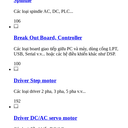
Spindle
Các loại spindle AC, DC, PLC...
106
Break Out Board, Controller
Các loại board giao tiếp giữa PC và máy, dùng cổng LPT,
USB, Serial v.v... hoặc các hệ điều khiển khác như DSP.
100
Driver Step motor
Các loại driver 2 pha, 3 pha, 5 pha v.v...
192
Driver DC/AC servo motor