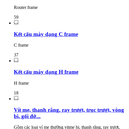
Router frame
59
Kết cấu máy dạng C frame
C frame
37
Kết cấu máy dạng H frame
H frame
18
Vít me, thanh răng, ray trượt, trục trượt, vòng
bi, gối đở...
Gồm các loại ví me thường vitme bi, thanh răng, ray trượt,