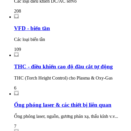
Các loại điều khiển DC/AC servo
208
VFD - biến tần
Các loại biến tần
109
THC - điều khiển cao độ đầu cắt tự động
THC (Torch Height Control) cho Plasma & Oxy-Gas
6
Ống phóng laser & các thiết bị liên quan
Ống phóng laser, nguồn, gương phản xạ, thấu kính v.v...
7