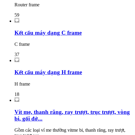
Router frame
59
Kết cấu máy dạng C frame
C frame
37
Kết cấu máy dạng H frame
H frame
18
Vít me, thanh răng, ray trượt, trục trượt, vòng
bi, gối đở...
Gồm các loại ví me thường vitme bi, thanh răng, ray trượt,