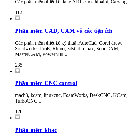
Các phần mềm thiết kế dạng ART cam, Jdpaint, Carving...
112
Phần mềm CAD, CAM và các tiện ích
Các phần mềm thiết kế kỹ thuật AutoCad, Corel draw,
Solidworks, ProE, Rhino, 3dstudio max, SolidCAM,
MasterCAM, PowerMill...
235
Phần mềm CNC control
mach3, kcam, linuxcnc, FoamWorks, DeskCNC, KCam,
TurboCNC...
120
Phần mềm khác