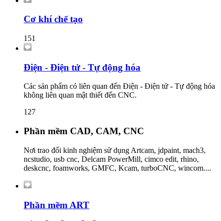
Cơ khí chế tạo
151
Điện - Điện tử - Tự động hóa
Các sản phẩm có liên quan đến Điện - Điện tử - Tự động hóa
không liên quan mật thiết đến CNC.
127
Phần mềm CAD, CAM, CNC
Nơi trao đổi kinh nghiệm sử dụng Artcam, jdpaint, mach3,
ncstudio, usb cnc, Delcam PowerMill, cimco edit, rhino,
deskcnc, foamworks, GMFC, Kcam, turboCNC, wincom....
Phần mềm ART