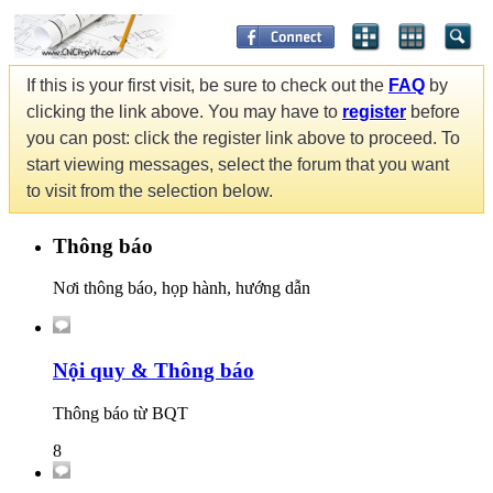
If this is your first visit, be sure to check out the
FAQ
by
clicking the link above. You may have to
register
before
you can post: click the register link above to proceed. To
start viewing messages, select the forum that you want
to visit from the selection below.
Thông báo
Nơi thông báo, họp hành, hướng dẫn
Nội quy & Thông báo
Thông báo từ BQT
8