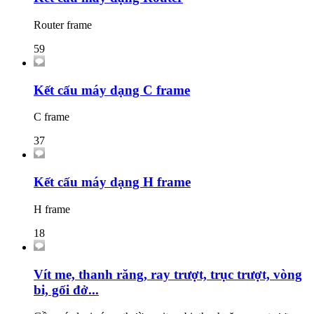
Router frame
59
Kết cấu máy dạng C frame
C frame
37
Kết cấu máy dạng H frame
H frame
18
Vít me, thanh răng, ray trượt, trục trượt, vòng
bi, gối đở...