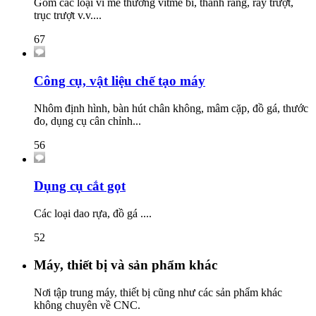
Gồm các loại ví me thường vitme bi, thanh răng, ray trượt,
trục trượt v.v....
67
Công cụ, vật liệu chế tạo máy
Nhôm định hình, bàn hút chân không, mâm cặp, đồ gá, thước
đo, dụng cụ cân chỉnh...
56
Dụng cụ cắt gọt
Các loại dao rựa, đồ gá ....
52
Máy, thiết bị và sản phẩm khác
Nơi tập trung máy, thiết bị cũng như các sản phẩm khác
không chuyên về CNC.