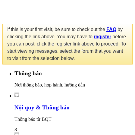
If this is your first visit, be sure to check out the
FAQ
by
clicking the link above. You may have to
register
before
you can post: click the register link above to proceed. To
start viewing messages, select the forum that you want
to visit from the selection below.
Thông báo
Nơi thông báo, họp hành, hướng dẫn
Nội quy & Thông báo
Thông báo từ BQT
8