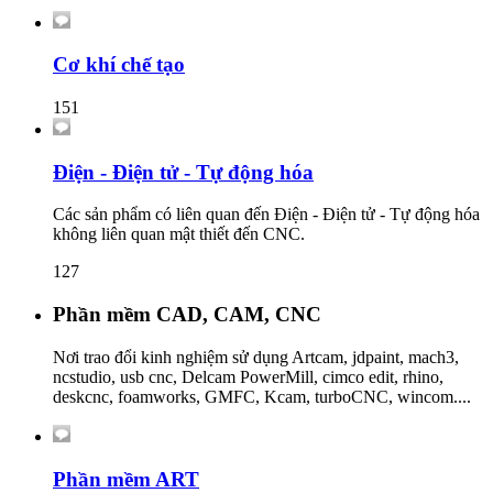
Cơ khí chế tạo
151
Điện - Điện tử - Tự động hóa
Các sản phẩm có liên quan đến Điện - Điện tử - Tự động hóa
không liên quan mật thiết đến CNC.
127
Phần mềm CAD, CAM, CNC
Nơi trao đổi kinh nghiệm sử dụng Artcam, jdpaint, mach3,
ncstudio, usb cnc, Delcam PowerMill, cimco edit, rhino,
deskcnc, foamworks, GMFC, Kcam, turboCNC, wincom....
Phần mềm ART