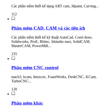
Các phần mềm thiết kế dạng ART cam, Jdpaint, Carving...
112
Phần mềm CAD, CAM và các tiện ích
Các phần mềm thiết kế kỹ thuật AutoCad, Corel draw,
Solidworks, ProE, Rhino, 3dstudio max, SolidCAM,
MasterCAM, PowerMill...
235
Phần mềm CNC control
mach3, kcam, linuxcnc, FoamWorks, DeskCNC, KCam,
TurboCNC...
120
Phần mềm khác