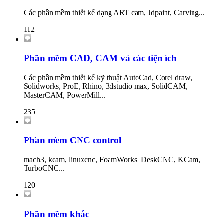
Các phần mềm thiết kế dạng ART cam, Jdpaint, Carving...
112
Phần mềm CAD, CAM và các tiện ích
Các phần mềm thiết kế kỹ thuật AutoCad, Corel draw,
Solidworks, ProE, Rhino, 3dstudio max, SolidCAM,
MasterCAM, PowerMill...
235
Phần mềm CNC control
mach3, kcam, linuxcnc, FoamWorks, DeskCNC, KCam,
TurboCNC...
120
Phần mềm khác