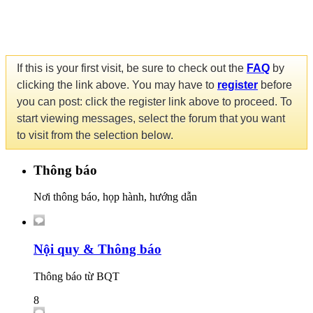
If this is your first visit, be sure to check out the
FAQ
by
clicking the link above. You may have to
register
before
you can post: click the register link above to proceed. To
start viewing messages, select the forum that you want
to visit from the selection below.
Thông báo
Nơi thông báo, họp hành, hướng dẫn
Nội quy & Thông báo
Thông báo từ BQT
8