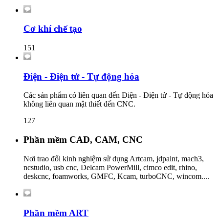
Cơ khí chế tạo
151
Điện - Điện tử - Tự động hóa
Các sản phẩm có liên quan đến Điện - Điện tử - Tự động hóa
không liên quan mật thiết đến CNC.
127
Phần mềm CAD, CAM, CNC
Nơi trao đổi kinh nghiệm sử dụng Artcam, jdpaint, mach3,
ncstudio, usb cnc, Delcam PowerMill, cimco edit, rhino,
deskcnc, foamworks, GMFC, Kcam, turboCNC, wincom....
Phần mềm ART