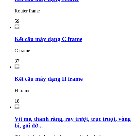
Router frame
59
Kết cấu máy dạng C frame
C frame
37
Kết cấu máy dạng H frame
H frame
18
Vít me, thanh răng, ray trượt, trục trượt, vòng
bi, gối đở...