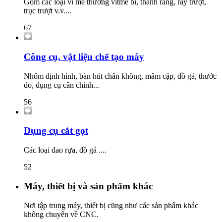
Gồm các loại ví me thường vitme bi, thanh răng, ray trượt,
trục trượt v.v....
67
Công cụ, vật liệu chế tạo máy
Nhôm định hình, bàn hút chân không, mâm cặp, đồ gá, thước
đo, dụng cụ cân chỉnh...
56
Dụng cụ cắt gọt
Các loại dao rựa, đồ gá ....
52
Máy, thiết bị và sản phẩm khác
Nơi tập trung máy, thiết bị cũng như các sản phẩm khác
không chuyên về CNC.