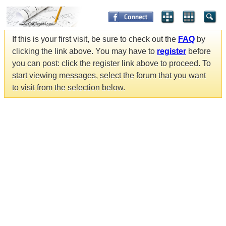
If this is your first visit, be sure to check out the
FAQ
by
clicking the link above. You may have to
register
before
you can post: click the register link above to proceed. To
start viewing messages, select the forum that you want
to visit from the selection below.