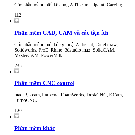
Các phần mềm thiết kế dạng ART cam, Jdpaint, Carving...
112
Phần mềm CAD, CAM và các tiện ích
Các phần mềm thiết kế kỹ thuật AutoCad, Corel draw,
Solidworks, ProE, Rhino, 3dstudio max, SolidCAM,
MasterCAM, PowerMill...
235
Phần mềm CNC control
mach3, kcam, linuxcnc, FoamWorks, DeskCNC, KCam,
TurboCNC...
120
Phần mềm khác