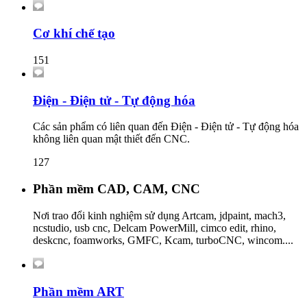
Cơ khí chế tạo
151
Điện - Điện tử - Tự động hóa
Các sản phẩm có liên quan đến Điện - Điện tử - Tự động hóa
không liên quan mật thiết đến CNC.
127
Phần mềm CAD, CAM, CNC
Nơi trao đổi kinh nghiệm sử dụng Artcam, jdpaint, mach3,
ncstudio, usb cnc, Delcam PowerMill, cimco edit, rhino,
deskcnc, foamworks, GMFC, Kcam, turboCNC, wincom....
Phần mềm ART