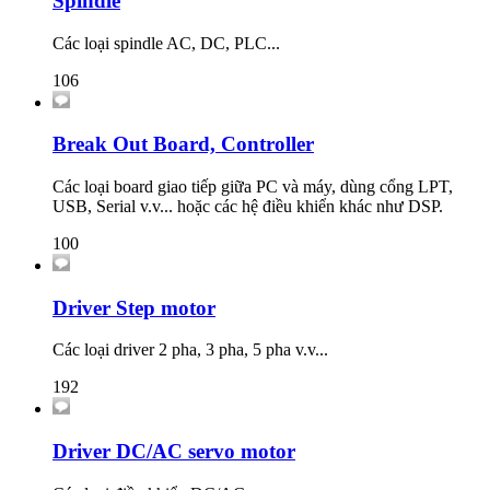
Spindle
Các loại spindle AC, DC, PLC...
106
Break Out Board, Controller
Các loại board giao tiếp giữa PC và máy, dùng cổng LPT,
USB, Serial v.v... hoặc các hệ điều khiển khác như DSP.
100
Driver Step motor
Các loại driver 2 pha, 3 pha, 5 pha v.v...
192
Driver DC/AC servo motor