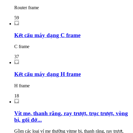
Router frame
59
Kết cấu máy dạng C frame
C frame
37
Kết cấu máy dạng H frame
H frame
18
Vít me, thanh răng, ray trượt, trục trượt, vòng
bi, gối đở...
Gồm các loại ví me thường vitme bi, thanh răng, ray trượt,