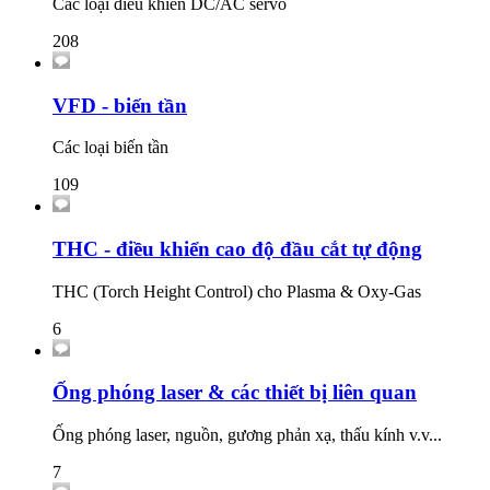
Các loại điều khiển DC/AC servo
208
VFD - biến tần
Các loại biến tần
109
THC - điều khiển cao độ đầu cắt tự động
THC (Torch Height Control) cho Plasma & Oxy-Gas
6
Ống phóng laser & các thiết bị liên quan
Ống phóng laser, nguồn, gương phản xạ, thấu kính v.v...
7