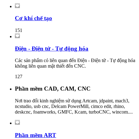
Cơ khí chế tạo
151
Điện - Điện tử - Tự động hóa
Các sản phẩm có liên quan đến Điện - Điện tử - Tự động hóa
không liên quan mật thiết đến CNC.
127
Phần mềm CAD, CAM, CNC
Nơi trao đổi kinh nghiệm sử dụng Artcam, jdpaint, mach3,
ncstudio, usb cnc, Delcam PowerMill, cimco edit, rhino,
deskcnc, foamworks, GMFC, Kcam, turboCNC, wincom....
Phần mềm ART