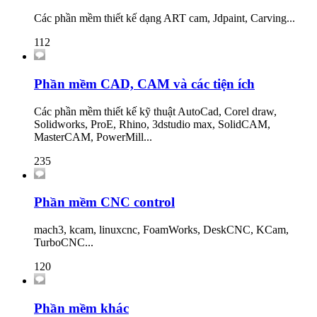
Các phần mềm thiết kế dạng ART cam, Jdpaint, Carving...
112
Phần mềm CAD, CAM và các tiện ích
Các phần mềm thiết kế kỹ thuật AutoCad, Corel draw,
Solidworks, ProE, Rhino, 3dstudio max, SolidCAM,
MasterCAM, PowerMill...
235
Phần mềm CNC control
mach3, kcam, linuxcnc, FoamWorks, DeskCNC, KCam,
TurboCNC...
120
Phần mềm khác