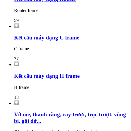
Router frame
59
Kết cấu máy dạng C frame
C frame
37
Kết cấu máy dạng H frame
H frame
18
Vít me, thanh răng, ray trượt, trục trượt, vòng
bi, gối đở...