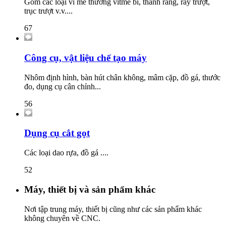
Gồm các loại ví me thường vitme bi, thanh răng, ray trượt,
trục trượt v.v....
67
Công cụ, vật liệu chế tạo máy
Nhôm định hình, bàn hút chân không, mâm cặp, đồ gá, thước
đo, dụng cụ cân chỉnh...
56
Dụng cụ cắt gọt
Các loại dao rựa, đồ gá ....
52
Máy, thiết bị và sản phẩm khác
Nơi tập trung máy, thiết bị cũng như các sản phẩm khác
không chuyên về CNC.