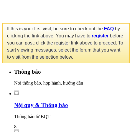
If this is your first visit, be sure to check out the
FAQ
by
clicking the link above. You may have to
register
before
you can post: click the register link above to proceed. To
start viewing messages, select the forum that you want
to visit from the selection below.
Thông báo
Nơi thông báo, họp hành, hướng dẫn
Nội quy & Thông báo
Thông báo từ BQT
8