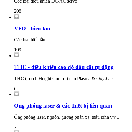
Các loại điều khiển DC/AC servo
208
VFD - biến tần
Các loại biến tần
109
THC - điều khiển cao độ đầu cắt tự động
THC (Torch Height Control) cho Plasma & Oxy-Gas
6
Ống phóng laser & các thiết bị liên quan
Ống phóng laser, nguồn, gương phản xạ, thấu kính v.v...
7