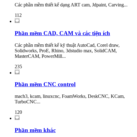
Các phần mềm thiết kế dạng ART cam, Jdpaint, Carving...
112
Phần mềm CAD, CAM và các tiện ích
Các phần mềm thiết kế kỹ thuật AutoCad, Corel draw,
Solidworks, ProE, Rhino, 3dstudio max, SolidCAM,
MasterCAM, PowerMill...
235
Phần mềm CNC control
mach3, kcam, linuxcnc, FoamWorks, DeskCNC, KCam,
TurboCNC...
120
Phần mềm khác