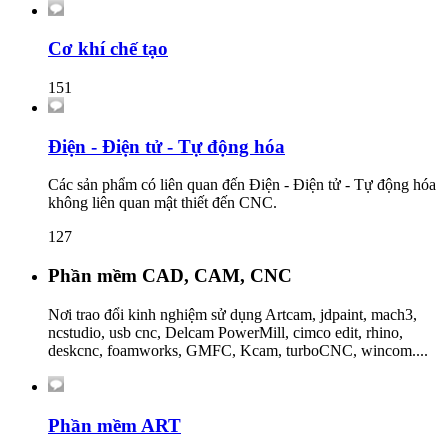
Cơ khí chế tạo
151
Điện - Điện tử - Tự động hóa
Các sản phẩm có liên quan đến Điện - Điện tử - Tự động hóa
không liên quan mật thiết đến CNC.
127
Phần mềm CAD, CAM, CNC
Nơi trao đổi kinh nghiệm sử dụng Artcam, jdpaint, mach3,
ncstudio, usb cnc, Delcam PowerMill, cimco edit, rhino,
deskcnc, foamworks, GMFC, Kcam, turboCNC, wincom....
Phần mềm ART