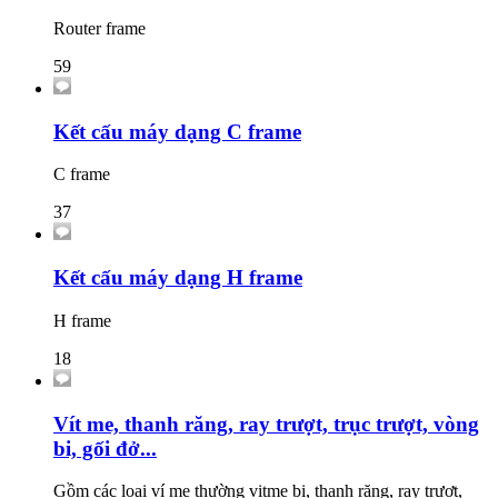
Router frame
59
Kết cấu máy dạng C frame
C frame
37
Kết cấu máy dạng H frame
H frame
18
Vít me, thanh răng, ray trượt, trục trượt, vòng
bi, gối đở...
Gồm các loại ví me thường vitme bi, thanh răng, ray trượt,