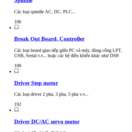
Spindle
Các loại spindle AC, DC, PLC...
106
Break Out Board, Controller
Các loại board giao tiếp giữa PC và máy, dùng cổng LPT,
USB, Serial v.v... hoặc các hệ điều khiển khác như DSP.
100
Driver Step motor
Các loại driver 2 pha, 3 pha, 5 pha v.v...
192
Driver DC/AC servo motor