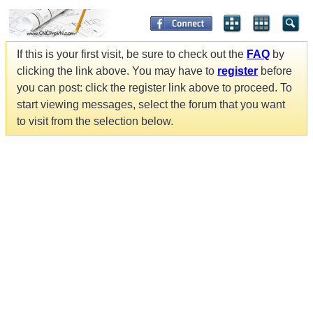
If this is your first visit, be sure to check out the
FAQ
by
clicking the link above. You may have to
register
before
you can post: click the register link above to proceed. To
start viewing messages, select the forum that you want
to visit from the selection below.