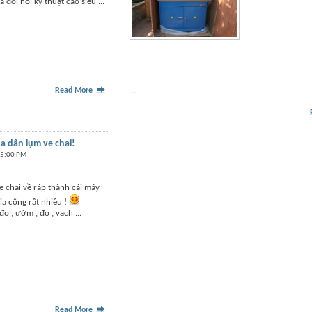
à đòi hỏi kỹ thuật cao siêu ...
Read More
...
a dân lụm ve chai!
15:00 PM
ve chai về ráp thành cái máy
ia công rất nhiều !
đo , ướm , đo , vạch ...
Read More