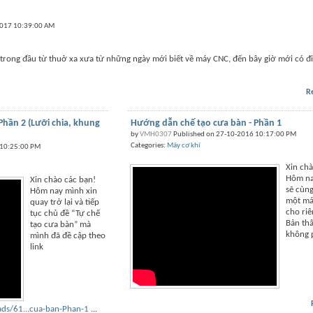
2017 10:39:00 AM
trong đầu từ thuở xa xưa từ những ngày mới biết về máy CNC, đến bây giờ mới có đi
R
Phần 2 (Lưỡi chia, khung
Hướng dẫn chế tạo cưa bàn - Phần 1
by
VMH0307
Published on 27-10-2016 10:17:00 PM
Categories:
Máy cơ khí
 10:25:00 PM
Xin chà
Hôm na
Xin chào các bạn!
sẽ cùng
Hôm nay mình xin
một má
quay trở lại và tiếp
cho riê
tục chủ đề “Tự chế
Bản th
tạo cưa bàn” mà
không p
mình đã đề cập theo
link
ds/61...cua-ban-Phan-1
...