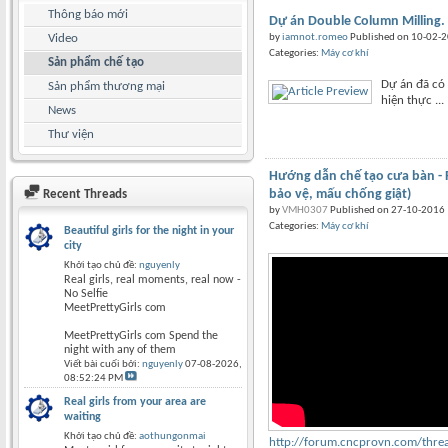
Thông báo mới
Dự án Double Column Milling.
Video
by
iamnot.romeo
Published on 10-02-
Categories:
Máy cơ khí
Sản phẩm chế tạo
Dự án đã có 
Sản phẩm thương mại
hiện thực ...
News
Thư viện
Hướng dẫn chế tạo cưa bàn - 
bảo vệ, mấu chống giật)
Recent Threads
by
VMH0307
Published on 27-10-2016
Categories:
Máy cơ khí
Beautiful girls for the night in your
city
Khởi tạo chủ đề:
nguyenly
Real girls, real moments, real now -
No Selfie
MeetPrettyGirls com
MeetPrettyGirls com Spend the
night with any of them
Viết bài cuối bởi:
nguyenly
07-08-2026,
08:52:24 PM
Real girls from your area are
waiting
Khởi tạo chủ đề:
aothungonmai
http://forum.cncprovn.com/threa