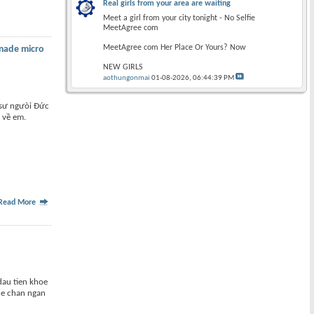
Real girls from your area are waiting
Meet a girl from your city tonight - No Selfie
MeetAgree com
MeetAgree com Her Place Or Yours? Now
made micro
NEW GIRLS
aothungonmai
01-08-2026,
06:44:39 PM
 sư ngưòi Đức
 về em.
Read More
dau tien khoe
the chan ngan