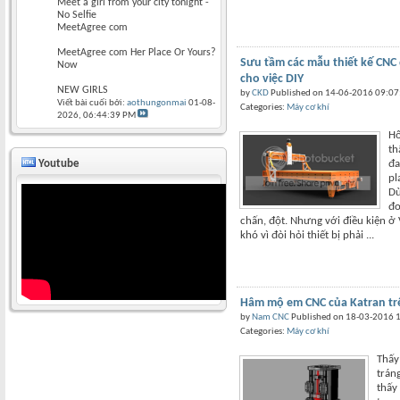
Meet a girl from your city tonight -
No Selfie
MeetAgree com
MeetAgree com Her Place Or Yours?
Sưu tầm các mẫu thiết kế CNC
Now
cho việc DIY
NEW GIRLS
by
CKD
Published on 14-06-2016 09:0
Viết bài cuối bởi:
aothungonmai
01-08-
Categories:
Máy cơ khí
2026,
06:44:39 PM
H
th
Youtube
đa
pl
Dù
đơ
chấn, đột. Nhưng với điều kiện ở
khó vì đòi hỏi thiết bị phải ...
Hâm mộ em CNC của Katran trê
by
Nam CNC
Published on 18-03-2016 
Categories:
Máy cơ khí
Thấy
trán
thấy