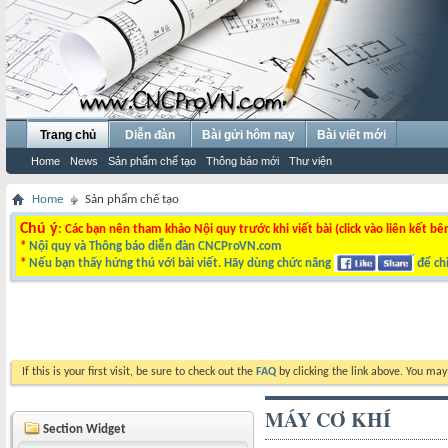
Trang chủ
Diễn đàn
Bài gửi hôm nay
Bài viết mới
Home
News
Sản phẩm chế tạo
Thông báo mới
Thư viện
Home
Sản phẩm chế tạo
Chú ý
: Các bạn nên tham khảo Nội quy trước khi viết bài (click vào liên kết bê
*
Nội quy và Thông báo diễn đàn CNCProVN.com
*
Nếu bạn thấy hứng thú với bài viết. Hãy dùng chức năng
để chi
If this is your first visit, be sure to check out the
FAQ
by clicking the link above. You ma
MÁY CƠ KHÍ
Section Widget