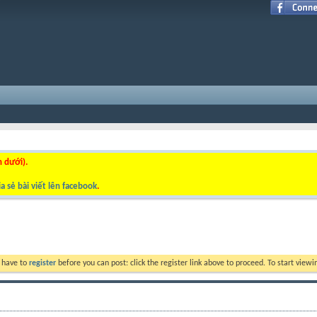
n dưới).
a sẻ bài viết lên facebook
.
y have to
register
before you can post: click the register link above to proceed. To start view