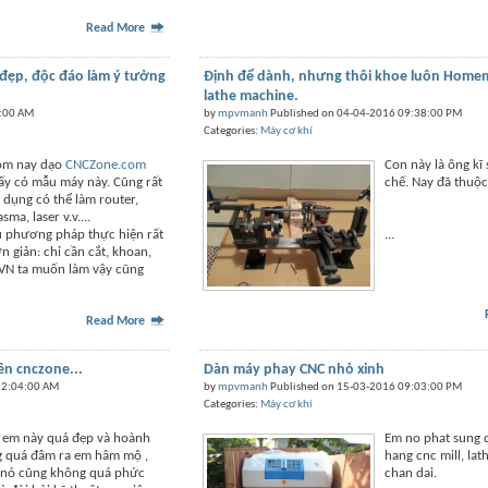
Read More
 đẹp, độc đáo làm ý tưởng
Định để dành, nhưng thôi khoe luôn Home
lathe machine.
7:00 AM
by
mpvmanh
Published on 04-04-2016 09:38:00 PM
Categories:
Máy cơ khí
ôm nay dạo
CNCZone.com
Con này là ông kĩ
ấy có mẫu máy này. Cũng rất
chế. Nay đã thuộc
 dụng có thể làm router,
asma, laser v.v....
 phương pháp thực hiện rất
...
n giản: chỉ cần cắt, khoan,
 VN ta muốn làm vậy cũng
Read More
n cnczone...
Dàn máy phay CNC nhỏ xinh
12:04:00 AM
by
mpvmanh
Published on 15-03-2016 09:03:00 PM
Categories:
Máy cơ khí
 em này quá đẹp và hoành
Em no phat sung 
g quá đâm ra em hâm mộ ,
hang cnc mill, la
 nó cũng không quá phức
chan dai.