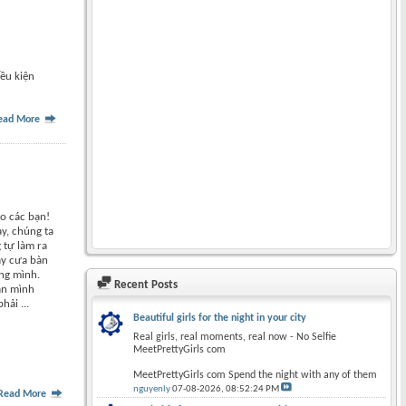
ều kiện
ead More
o các bạn!
y, chúng ta
 tự làm ra
y cưa bàn
ng mình.
Recent Posts
ân mình
hải ...
Beautiful girls for the night in your city
Real girls, real moments, real now - No Selfie
MeetPrettyGirls com
MeetPrettyGirls com Spend the night with any of them
nguyenly
07-08-2026,
08:52:24 PM
Read More