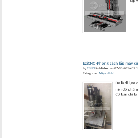
tạp v
EziCNC -Phong cách lắp máy củ
by
CBNN
Published on 07-03-2016 02:
Categories:
Máy cơ khí
Do là đi lụm 
nên đỡ phải g
Cơ bản chỉ là 