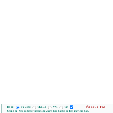
Bộ gõ:
Tự động
TELEX
VNI
Tắt
[Ẩn Bộ Gõ - F12]
Chính tả | Nếu gõ tiếng Việt không được, hãy bật bộ gõ trên máy của bạn.