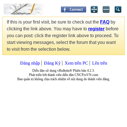
If this is your first visit, be sure to check out the
FAQ
by
clicking the link above. You may have to
register
before
you can post: click the register link above to proceed. To
start viewing messages, select the forum that you want
to visit from the selection below.
Đăng nhập
Đăng Ký
Xem trên PC
Lên trên
Diễn đàn sử dụng vBulletin® Phiên bản 4.2.3.
Phát triển bởi thành viên diễn đàn CNCProVN.com
Ban quản trị không chịu trách nhiệm về nội dung do thành viên đăng.