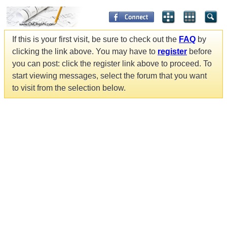
If this is your first visit, be sure to check out the
FAQ
by
clicking the link above. You may have to
register
before
you can post: click the register link above to proceed. To
start viewing messages, select the forum that you want
to visit from the selection below.