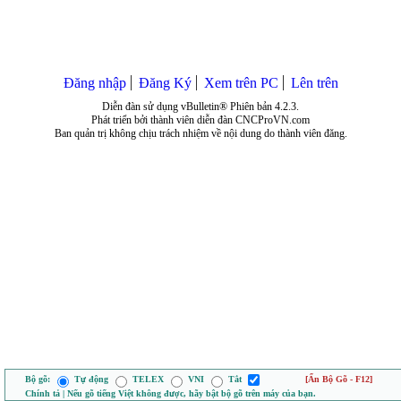
Đăng nhập
Đăng Ký
Xem trên PC
Lên trên
Diễn đàn sử dụng vBulletin® Phiên bản 4.2.3.
Phát triển bởi thành viên diễn đàn CNCProVN.com
Ban quản trị không chịu trách nhiệm về nội dung do thành viên đăng.
Bộ gõ:
Tự động
TELEX
VNI
Tắt
[Ẩn Bộ Gõ - F12]
Chính tả | Nếu gõ tiếng Việt không được, hãy bật bộ gõ trên máy của bạn.