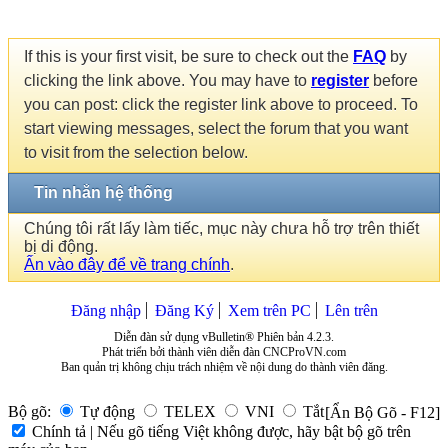
If this is your first visit, be sure to check out the
FAQ
by
clicking the link above. You may have to
register
before
you can post: click the register link above to proceed. To
start viewing messages, select the forum that you want
to visit from the selection below.
Tin nhắn hệ thống
Chúng tôi rất lấy làm tiếc, mục này chưa hỗ trợ trên thiết
bị di động.
Ấn vào đây để về trang chính
.
Đăng nhập
Đăng Ký
Xem trên PC
Lên trên
Diễn đàn sử dụng vBulletin® Phiên bản 4.2.3.
Phát triển bởi thành viên diễn đàn CNCProVN.com
Ban quản trị không chịu trách nhiệm về nội dung do thành viên đăng.
Bộ gõ:
Tự động
TELEX
VNI
Tắt
[Ẩn Bộ Gõ - F12]
Chính tả | Nếu gõ tiếng Việt không được, hãy bật bộ gõ trên