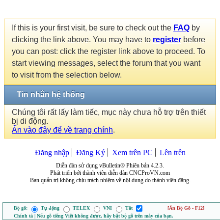
If this is your first visit, be sure to check out the
FAQ
by
clicking the link above. You may have to
register
before
you can post: click the register link above to proceed. To
start viewing messages, select the forum that you want
to visit from the selection below.
Tin nhắn hệ thống
Chúng tôi rất lấy làm tiếc, mục này chưa hỗ trợ trên thiết
bị di động.
Ấn vào đây để về trang chính
.
Đăng nhập
Đăng Ký
Xem trên PC
Lên trên
Diễn đàn sử dụng vBulletin® Phiên bản 4.2.3.
Phát triển bởi thành viên diễn đàn CNCProVN.com
Ban quản trị không chịu trách nhiệm về nội dung do thành viên đăng.
Bộ gõ:
Tự động
TELEX
VNI
Tắt
[Ẩn Bộ Gõ - F12]
Chính tả | Nếu gõ tiếng Việt không được, hãy bật bộ gõ trên máy của bạn.