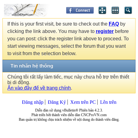
If this is your first visit, be sure to check out the
FAQ
by
clicking the link above. You may have to
register
before
you can post: click the register link above to proceed. To
start viewing messages, select the forum that you want
to visit from the selection below.
Tin nhắn hệ thống
Chúng tôi rất lấy làm tiếc, mục này chưa hỗ trợ trên thiết
bị di động.
Ấn vào đây để về trang chính
.
Đăng nhập
Đăng Ký
Xem trên PC
Lên trên
Diễn đàn sử dụng vBulletin® Phiên bản 4.2.3.
Phát triển bởi thành viên diễn đàn CNCProVN.com
Ban quản trị không chịu trách nhiệm về nội dung do thành viên đăng.