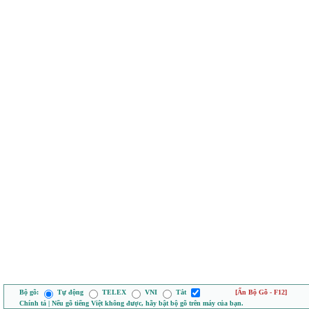
Bộ gõ:
Tự động
TELEX
VNI
Tắt
[Ẩn Bộ Gõ - F12]
Chính tả | Nếu gõ tiếng Việt không được, hãy bật bộ gõ trên máy của bạn.