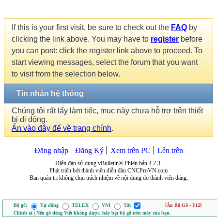
If this is your first visit, be sure to check out the
FAQ
by
clicking the link above. You may have to
register
before
you can post: click the register link above to proceed. To
start viewing messages, select the forum that you want
to visit from the selection below.
Tin nhắn hệ thống
Chúng tôi rất lấy làm tiếc, mục này chưa hỗ trợ trên thiết
bị di động.
Ấn vào đây để về trang chính
.
Đăng nhập
Đăng Ký
Xem trên PC
Lên trên
Diễn đàn sử dụng vBulletin® Phiên bản 4.2.3.
Phát triển bởi thành viên diễn đàn CNCProVN.com
Ban quản trị không chịu trách nhiệm về nội dung do thành viên đăng.
Bộ gõ:
Tự động
TELEX
VNI
Tắt
[Ẩn Bộ Gõ - F12]
Chính tả | Nếu gõ tiếng Việt không được, hãy bật bộ gõ trên máy của bạn.