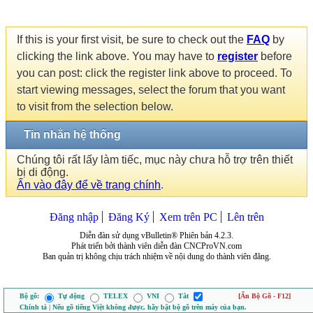
If this is your first visit, be sure to check out the
FAQ
by
clicking the link above. You may have to
register
before
you can post: click the register link above to proceed. To
start viewing messages, select the forum that you want
to visit from the selection below.
Tin nhắn hệ thống
Chúng tôi rất lấy làm tiếc, mục này chưa hỗ trợ trên thiết
bị di động.
Ấn vào đây để về trang chính
.
Đăng nhập
Đăng Ký
Xem trên PC
Lên trên
Diễn đàn sử dụng vBulletin® Phiên bản 4.2.3.
Phát triển bởi thành viên diễn đàn CNCProVN.com
Ban quản trị không chịu trách nhiệm về nội dung do thành viên đăng.
Bộ gõ:
Tự động
TELEX
VNI
Tắt
[Ẩn Bộ Gõ - F12]
Chính tả | Nếu gõ tiếng Việt không được, hãy bật bộ gõ trên máy của bạn.