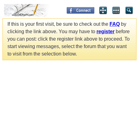
If this is your first visit, be sure to check out the
FAQ
by
clicking the link above. You may have to
register
before
you can post: click the register link above to proceed. To
start viewing messages, select the forum that you want
to visit from the selection below.