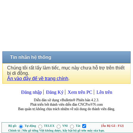
Tin nhắn hệ thống
Chúng tôi rất lấy làm tiếc, mục này chưa hỗ trợ trên thiết
bị di động.
Ấn vào đây để về trang chính
.
Đăng nhập
Đăng Ký
Xem trên PC
Lên trên
Diễn đàn sử dụng vBulletin® Phiên bản 4.2.3.
Phát triển bởi thành viên diễn đàn CNCProVN.com
Ban quản trị không chịu trách nhiệm về nội dung do thành viên đăng.
Bộ gõ:
Tự động
TELEX
VNI
Tắt
[Ẩn Bộ Gõ - F12]
Chính tả | Nếu gõ tiếng Việt không được, hãy bật bộ gõ trên máy của bạn.