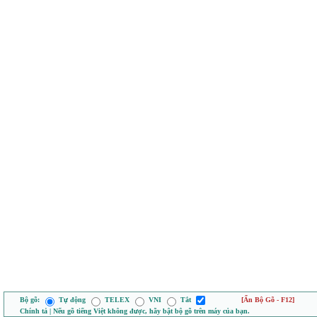
Bộ gõ:
Tự động
TELEX
VNI
Tắt
[Ẩn Bộ Gõ - F12]
Chính tả | Nếu gõ tiếng Việt không được, hãy bật bộ gõ trên máy của bạn.