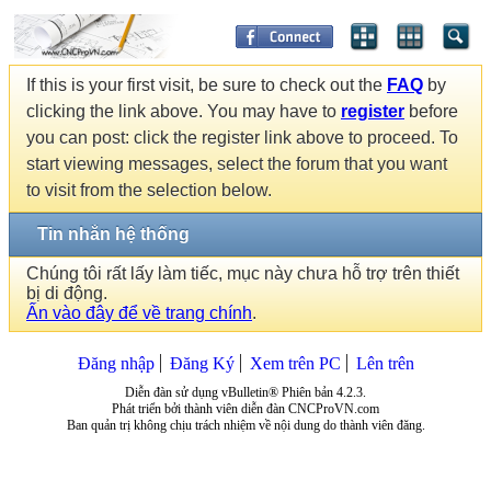
If this is your first visit, be sure to check out the
FAQ
by
clicking the link above. You may have to
register
before
you can post: click the register link above to proceed. To
start viewing messages, select the forum that you want
to visit from the selection below.
Tin nhắn hệ thống
Chúng tôi rất lấy làm tiếc, mục này chưa hỗ trợ trên thiết
bị di động.
Ấn vào đây để về trang chính
.
Đăng nhập
Đăng Ký
Xem trên PC
Lên trên
Diễn đàn sử dụng vBulletin® Phiên bản 4.2.3.
Phát triển bởi thành viên diễn đàn CNCProVN.com
Ban quản trị không chịu trách nhiệm về nội dung do thành viên đăng.