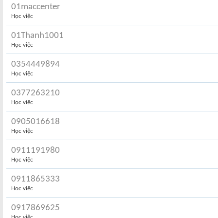
01maccenter
Học việc
01Thanh1001
Học việc
0354449894
Học việc
0377263210
Học việc
0905016618
Học việc
0911191980
Học việc
0911865333
Học việc
0917869625
Học việc