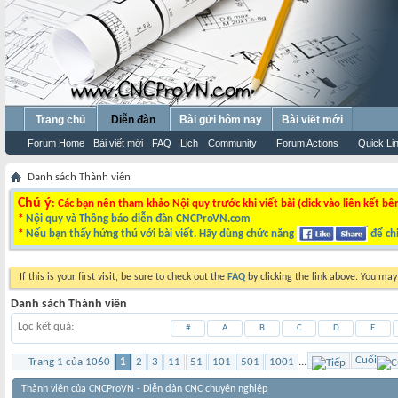
Trang chủ
Diễn đàn
Bài gửi hôm nay
Bài viết mới
Forum Home
Bài viết mới
FAQ
Lịch
Community
Forum Actions
Quick Li
Danh sách Thành viên
Chú ý
: Các bạn nên tham khảo Nội quy trước khi viết bài (click vào liên kết bê
*
Nội quy và Thông báo diễn đàn CNCProVN.com
*
Nếu bạn thấy hứng thú với bài viết. Hãy dùng chức năng
để chi
If this is your first visit, be sure to check out the
FAQ
by clicking the link above. You ma
Danh sách Thành viên
Lọc kết quả
#
A
B
C
D
E
Cuối
Trang 1 của 1060
1
2
3
11
51
101
501
1001
...
Thành viên của CNCProVN - Diễn đàn CNC chuyên nghiệp