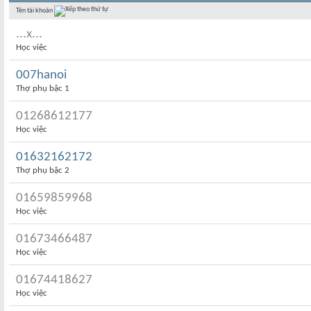
Tên tài khoản
...x...
Học việc
007hanoi
Thợ phụ bậc 1
01268612177
Học việc
01632162172
Thợ phụ bậc 2
01659859968
Học việc
01673466487
Học việc
01674418627
Học việc