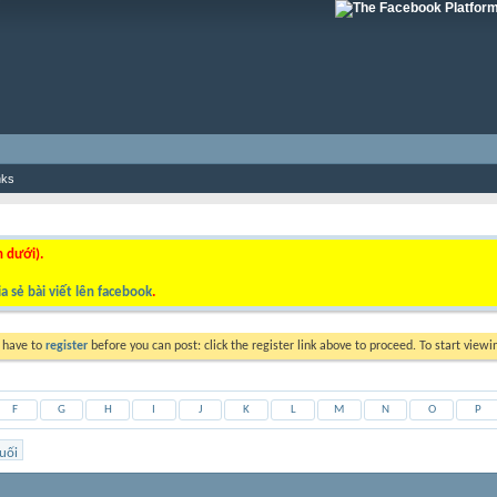
nks
n dưới).
a sẻ bài viết lên facebook
.
y have to
register
before you can post: click the register link above to proceed. To start view
F
G
H
I
J
K
L
M
N
O
P