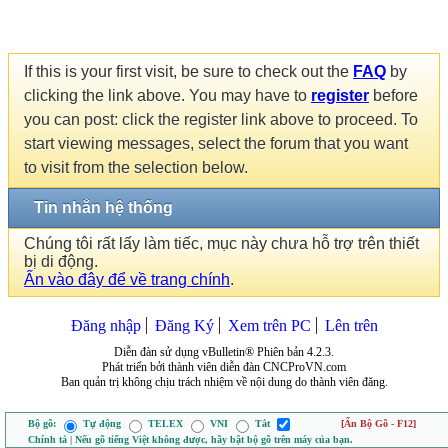
If this is your first visit, be sure to check out the
FAQ
by
clicking the link above. You may have to
register
before
you can post: click the register link above to proceed. To
start viewing messages, select the forum that you want
to visit from the selection below.
Tin nhắn hệ thống
Chúng tôi rất lấy làm tiếc, mục này chưa hỗ trợ trên thiết
bị di động.
Ấn vào đây để về trang chính
.
Đăng nhập
Đăng Ký
Xem trên PC
Lên trên
Diễn đàn sử dụng vBulletin® Phiên bản 4.2.3.
Phát triển bởi thành viên diễn đàn CNCProVN.com
Ban quản trị không chịu trách nhiệm về nội dung do thành viên đăng.
Bộ gõ:
Tự động
TELEX
VNI
Tắt
[Ẩn Bộ Gõ - F12]
Chính tả | Nếu gõ tiếng Việt không được, hãy bật bộ gõ trên máy của bạn.