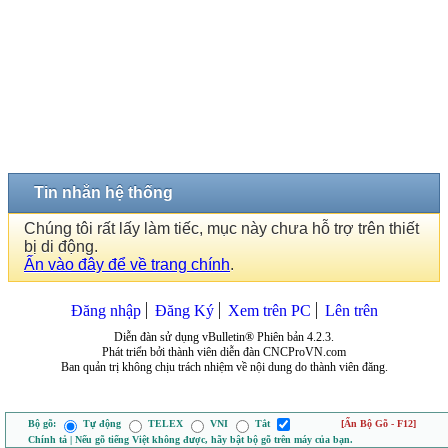
Tin nhắn hệ thống
Chúng tôi rất lấy làm tiếc, mục này chưa hỗ trợ trên thiết
bị di động.
Ấn vào đây để về trang chính
.
Đăng nhập
Đăng Ký
Xem trên PC
Lên trên
Diễn đàn sử dụng vBulletin® Phiên bản 4.2.3.
Phát triển bởi thành viên diễn đàn CNCProVN.com
Ban quản trị không chịu trách nhiệm về nội dung do thành viên đăng.
Bộ gõ:
Tự động
TELEX
VNI
Tắt
[Ẩn Bộ Gõ - F12]
Chính tả | Nếu gõ tiếng Việt không được, hãy bật bộ gõ trên máy của bạn.