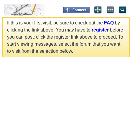
If this is your first visit, be sure to check out the
FAQ
by
clicking the link above. You may have to
register
before
you can post: click the register link above to proceed. To
start viewing messages, select the forum that you want
to visit from the selection below.