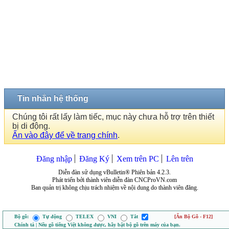
Tin nhắn hệ thống
Chúng tôi rất lấy làm tiếc, mục này chưa hỗ trợ trên thiết
bị di động.
Ấn vào đây để về trang chính
.
Đăng nhập
Đăng Ký
Xem trên PC
Lên trên
Diễn đàn sử dụng vBulletin® Phiên bản 4.2.3.
Phát triển bởi thành viên diễn đàn CNCProVN.com
Ban quản trị không chịu trách nhiệm về nội dung do thành viên đăng.
Bộ gõ:
Tự động
TELEX
VNI
Tắt
[Ẩn Bộ Gõ - F12]
Chính tả | Nếu gõ tiếng Việt không được, hãy bật bộ gõ trên máy của bạn.