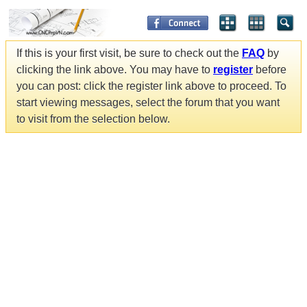
If this is your first visit, be sure to check out the
FAQ
by
clicking the link above. You may have to
register
before
you can post: click the register link above to proceed. To
start viewing messages, select the forum that you want
to visit from the selection below.