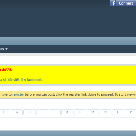
nks
n dưới).
a sẻ bài viết lên facebook
.
y have to
register
before you can post: click the register link above to proceed. To start view
F
G
H
I
J
K
L
M
N
O
P