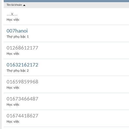
Tên tài khoản
...x...
Học việc
007hanoi
Thợ phụ bậc 1
01268612177
Học việc
01632162172
Thợ phụ bậc 2
01659859968
Học việc
01673466487
Học việc
01674418627
Học việc