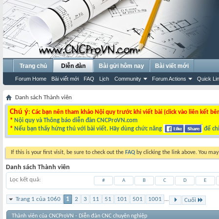
Trang chủ
Diễn đàn
Bài gửi hôm nay
Bài viết mới
Forum Home
Bài viết mới
FAQ
Lịch
Community
Forum Actions
Quick Li
Danh sách Thành viên
Chú ý
: Các bạn nên tham khảo Nội quy trước khi viết bài (click vào liên kết bê
*
Nội quy và Thông báo diễn đàn CNCProVN.com
*
Nếu bạn thấy hứng thú với bài viết. Hãy dùng chức năng
để chi
If this is your first visit, be sure to check out the
FAQ
by clicking the link above. You ma
Danh sách Thành viên
Lọc kết quả
#
A
B
C
D
E
Trang 1 của 1060
1
2
3
11
51
101
501
1001
...
Cuối
Thành viên của CNCProVN - Diễn đàn CNC chuyên nghiệp