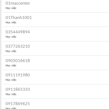
01maccenter
Học việc
01Thanh1001
Học việc
0354449894
Học việc
0377263210
Học việc
0905016618
Học việc
0911191980
Học việc
0911865333
Học việc
0917869625
Học việc