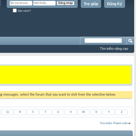
Trợ giúp
Đăng Ký
Ghi nhớ?
Tìm kiếm nâng cao
ing messages, select the forum that you want to visit from the selection below.
Q
R
S
T
U
V
W
X
Y
Z
Tìm kiếm Thành viên
Kết quả 1 đến 30 của 31778
Tìm kiếm mất
0.02
giây.