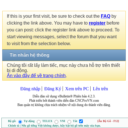
If this is your first visit, be sure to check out the
FAQ
by
clicking the link above. You may have to
register
before
you can post: click the register link above to proceed. To
start viewing messages, select the forum that you want
to visit from the selection below.
Tin nhắn hệ thống
Chúng tôi rất lấy làm tiếc, mục này chưa hỗ trợ trên thiết
bị di động.
Ấn vào đây để về trang chính
.
Đăng nhập
Đăng Ký
Xem trên PC
Lên trên
Diễn đàn sử dụng vBulletin® Phiên bản 4.2.3.
Phát triển bởi thành viên diễn đàn CNCProVN.com
Ban quản trị không chịu trách nhiệm về nội dung do thành viên đăng.
Bộ gõ:
Tự động
TELEX
VNI
Tắt
[Ẩn Bộ Gõ - F12]
Chính tả | Nếu gõ tiếng Việt không được, hãy bật bộ gõ trên máy của bạn.