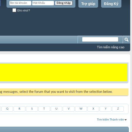
Trợ giúp
Đăng Ký
Ghi nhớ?
Tìm kiếm nâng cao
ing messages, select the forum that you want to visit from the selection below.
Q
R
S
T
U
V
W
X
Y
Z
Tìm kiếm Thành viên
Kết quả 1 đến 30 của 31778
Tìm kiếm mất
0.20
giây.