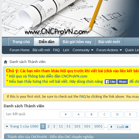
Trang chủ
Diễn đàn
Bài gửi hôm nay
Bài viết mới
Forum Home
Bài viết mới
FAQ
Lịch
Community
Forum Actions
Quick Li
Danh sách Thành viên
Chú ý
: Các bạn nên tham khảo Nội quy trước khi viết bài (click vào liên kết bê
*
Nội quy và Thông báo diễn đàn CNCProVN.com
*
Nếu bạn thấy hứng thú với bài viết. Hãy dùng chức năng
để chi
If this is your first visit, be sure to check out the
FAQ
by clicking the link above. You ma
Danh sách Thành viên
Lọc kết quả
#
A
B
C
D
E
Trang 1 của 1060
1
2
3
11
51
101
501
1001
...
Cuối
Thành viên của CNCProVN - Diễn đàn CNC chuyên nghiệp