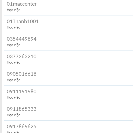
01maccenter
Học việc
01Thanh1001
Học việc
0354449894
Học việc
0377263210
Học việc
0905016618
Học việc
0911191980
Học việc
0911865333
Học việc
0917869625
Học việc