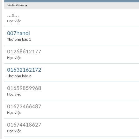
Tên tài khoản
...x...
Học việc
007hanoi
Thợ phụ bậc 1
01268612177
Học việc
01632162172
Thợ phụ bậc 2
01659859968
Học việc
01673466487
Học việc
01674418627
Học việc