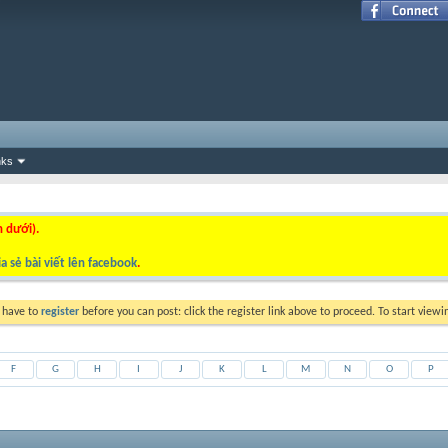
nks
n dưới).
a sẻ bài viết lên facebook
.
y have to
register
before you can post: click the register link above to proceed. To start view
F
G
H
I
J
K
L
M
N
O
P