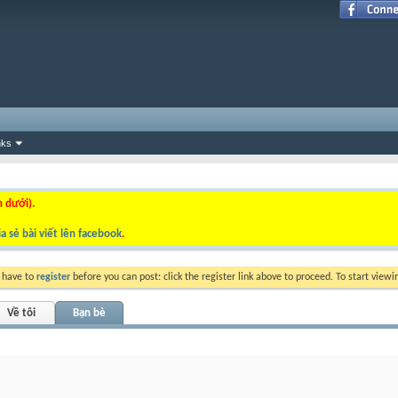
nks
n dưới).
a sẻ bài viết lên facebook
.
y have to
register
before you can post: click the register link above to proceed. To start view
Về tôi
Bạn bè