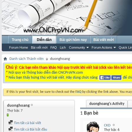
Trang chủ
Diễn đàn
Bài gửi hôm nay
Bài viết mới
Forum Home
Bài viết mới
FAQ
Lịch
Community
Forum Actions
Quick Li
Danh sách Thành viên
duonghoang
Chú ý
: Các bạn nên tham khảo Nội quy trước khi viết bài (click vào liên kết bê
*
Nội quy và Thông báo diễn đàn CNCProVN.com
*
Nếu bạn thấy hứng thú với bài viết. Hãy dùng chức năng
để chi
If this is your first visit, be sure to check out the
FAQ
by clicking the link above. You ma
duonghoang's Activity
duonghoang
Thợ bậc 7
1
Bạn bè
Tìm tất cả bài viết
CKD
Tìm tất cả Bài bắt đầu
Thợ bậc 6