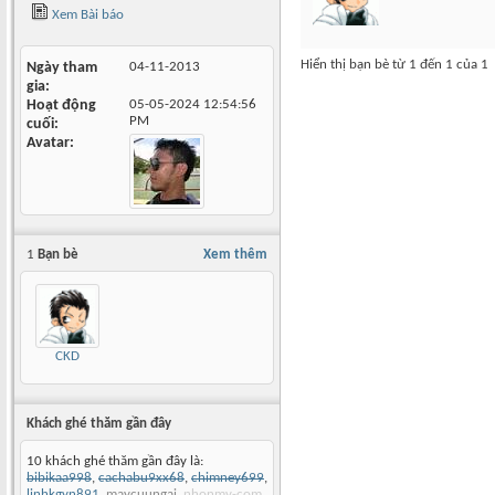
Xem Bài báo
Hiển thị bạn bè từ 1 đến 1 của 1
Ngày tham
04-11-2013
gia
Hoạt động
05-05-2024
12:54:56
PM
cuối
Avatar
1
Bạn bè
Xem thêm
CKD
Khách ghé thăm gần đây
10 khách ghé thăm gần đây là:
bibikaa998
,
cachabu9xx68
,
chimney699
,
linhkgyn891
,
maycuungai
,
nhonmy-com
,