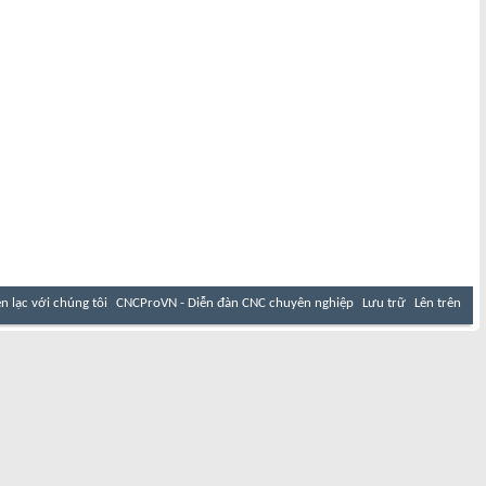
ên lạc với chúng tôi
CNCProVN - Diễn đàn CNC chuyên nghiệp
Lưu trữ
Lên trên