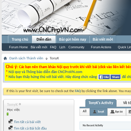
Trang chủ
Diễn đàn
Bài gửi hôm nay
Bài viết mới
Forum Home
Bài viết mới
FAQ
Lịch
Community
Forum Actions
Quick Li
Danh sách Thành viên
TonyK
Chú ý
: Các bạn nên tham khảo Nội quy trước khi viết bài (click vào liên kết bê
*
Nội quy và Thông báo diễn đàn CNCProVN.com
*
Nếu bạn thấy hứng thú với bài viết. Hãy dùng chức năng
để chi
If this is your first visit, be sure to check out the
FAQ
by clicking the link above. You ma
TonyK's Activity
Về tô
TonyK
Học việc
All
TonyK
Bạn bè
Tìm tất cả bài viết
No Recent Activity
Tìm tất cả Bài bắt đầu