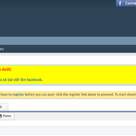
nks
n dưới).
a sẻ bài viết lên facebook
.
y have to
register
before you can post: click the register link above to proceed. To start view
i
Photos