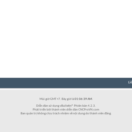
Li
Múi giờ GMT +7. Bây giờ là
01:06:39 AM
.
Diễn đàn sử dụng vBulletin® Phiên bản 4.2.3.
Phát triển bởi thành viên diễn đàn CNCProVN.com
Ban quản trị không chịu trách nhiệm về nội dung do thành viên đăng.