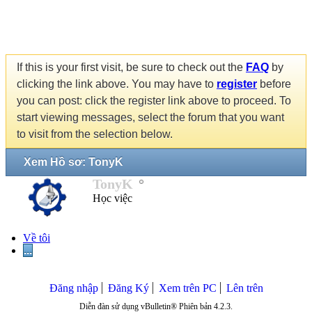
If this is your first visit, be sure to check out the
FAQ
by
clicking the link above. You may have to
register
before
you can post: click the register link above to proceed. To
start viewing messages, select the forum that you want
to visit from the selection below.
Xem Hồ sơ: TonyK
TonyK
Học việc
Về tôi
...
Đăng nhập
Đăng Ký
Xem trên PC
Lên trên
Diễn đàn sử dụng vBulletin® Phiên bản 4.2.3.