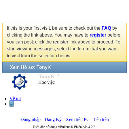
If this is your first visit, be sure to check out the
FAQ
by
clicking the link above. You may have to
register
before
you can post: click the register link above to proceed. To
start viewing messages, select the forum that you want
to visit from the selection below.
Xem Hồ sơ: TonyK
TonyK
Học việc
Về tôi
...
Đăng nhập
Đăng Ký
Xem trên PC
Lên trên
Diễn đàn sử dụng vBulletin® Phiên bản 4.2.3.