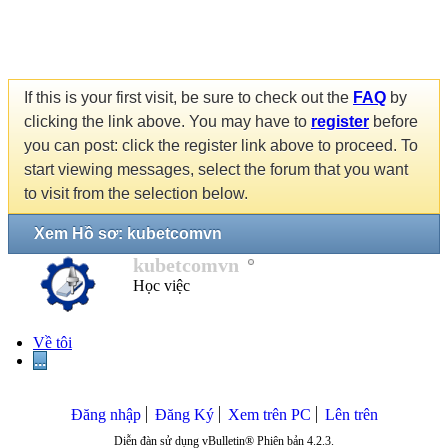
If this is your first visit, be sure to check out the
FAQ
by
clicking the link above. You may have to
register
before
you can post: click the register link above to proceed. To
start viewing messages, select the forum that you want
to visit from the selection below.
Xem Hồ sơ: kubetcomvn
kubetcomvn
Học việc
Về tôi
...
Đăng nhập
Đăng Ký
Xem trên PC
Lên trên
Diễn đàn sử dụng vBulletin® Phiên bản 4.2.3.