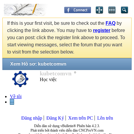
If this is your first visit, be sure to check out the
FAQ
by
clicking the link above. You may have to
register
before
you can post: click the register link above to proceed. To
start viewing messages, select the forum that you want
to visit from the selection below.
Xem Hồ sơ: kubetcomvn
kubetcomvn
Học việc
Về tôi
...
Đăng nhập
Đăng Ký
Xem trên PC
Lên trên
Diễn đàn sử dụng vBulletin® Phiên bản 4.2.3.
Phát triển bởi thành viên diễn đàn CNCProVN.com