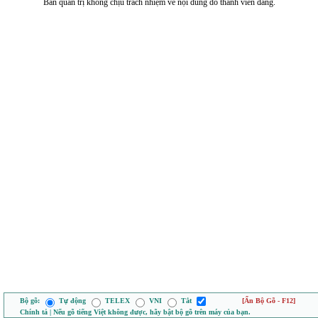
Ban quản trị không chịu trách nhiệm về nội dung do thành viên đăng.
Bộ gõ:
Tự động
TELEX
VNI
Tắt
[Ẩn Bộ Gõ - F12]
Chính tả | Nếu gõ tiếng Việt không được, hãy bật bộ gõ trên máy của bạn.