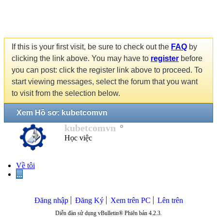
If this is your first visit, be sure to check out the
FAQ
by
clicking the link above. You may have to
register
before
you can post: click the register link above to proceed. To
start viewing messages, select the forum that you want
to visit from the selection below.
Xem Hồ sơ: kubetcomvn
kubetcomvn
Học việc
Về tôi
...
Đăng nhập
Đăng Ký
Xem trên PC
Lên trên
Diễn đàn sử dụng vBulletin® Phiên bản 4.2.3.