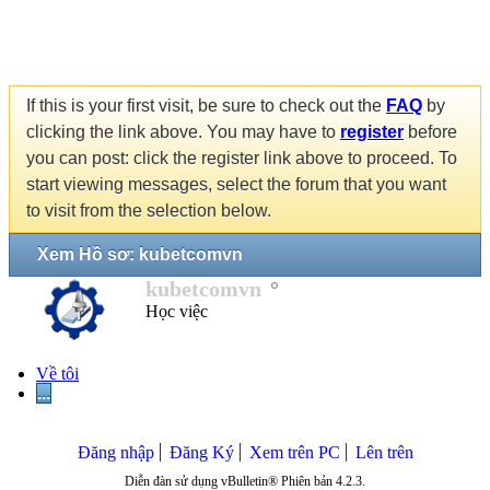
If this is your first visit, be sure to check out the
FAQ
by
clicking the link above. You may have to
register
before
you can post: click the register link above to proceed. To
start viewing messages, select the forum that you want
to visit from the selection below.
Xem Hồ sơ: kubetcomvn
kubetcomvn
Học việc
Về tôi
...
Đăng nhập
Đăng Ký
Xem trên PC
Lên trên
Diễn đàn sử dụng vBulletin® Phiên bản 4.2.3.