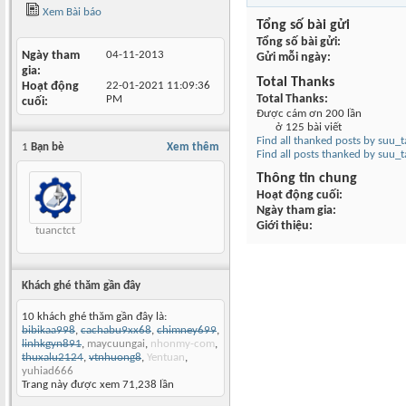
Xem Bài báo
Tổng số bài gửi
Tổng số bài gửi
Ngày tham
04-11-2013
Gửi mỗi ngày
gia
Total Thanks
Hoạt động
22-01-2021
11:09:36
Total Thanks
PM
cuối
Được cám ơn 200 lần
ở 125 bài viết
Find all thanked posts by suu_
1
Bạn bè
Xem thêm
Find all posts thanked by suu_
Thông tin chung
Hoạt động cuối
Ngày tham gia
Giới thiệu
tuanctct
Khách ghé thăm gần đây
10 khách ghé thăm gần đây là:
bibikaa998
,
cachabu9xx68
,
chimney699
,
linhkgyn891
,
maycuungai
,
nhonmy-com
,
thuxalu2124
,
vtnhuong8
,
Yentuan
,
yuhiad666
Trang này được xem 71,238 lần