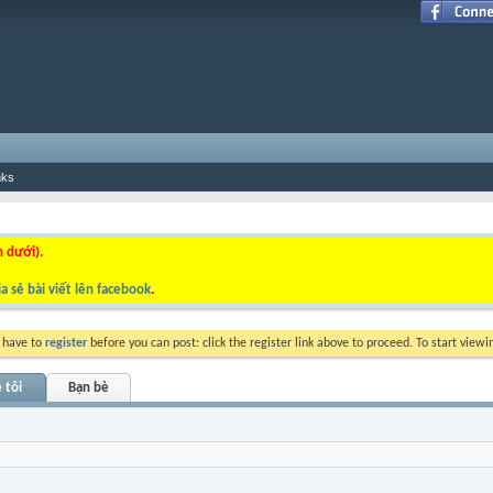
nks
n dưới).
a sẻ bài viết lên facebook
.
y have to
register
before you can post: click the register link above to proceed. To start view
 tôi
Bạn bè