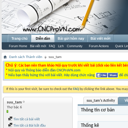
Trang chủ
Diễn đàn
Bài gửi hôm nay
Bài viết mới
Forum Home
Bài viết mới
FAQ
Lịch
Community
Forum Actions
Quick Li
Danh sách Thành viên
suu_tam
Chú ý
: Các bạn nên tham khảo Nội quy trước khi viết bài (click vào liên kết bê
*
Nội quy và Thông báo diễn đàn CNCProVN.com
*
Nếu bạn thấy hứng thú với bài viết. Hãy dùng chức năng
để chi
If this is your first visit, be sure to check out the
FAQ
by clicking the link above. You ma
suu_tam's Activity
Về
suu_tam
Thợ bậc 6
Thông tin cơ bản
Tìm tất cả bài viết
Thống kê
Tìm tất cả Bài bắt đầu