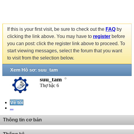
If this is your first visit, be sure to check out the
FAQ
by
clicking the link above. You may have to
register
before
you can post: click the register link above to proceed. To
start viewing messages, select the forum that you want
to visit from the selection below.
Xem Hồ sơ: suu_tam
suu_tam
Thợ bậc 6
Về tôi
...
Thông tin cơ bản