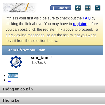
If this is your first visit, be sure to check out the
FAQ
by
clicking the link above. You may have to
register
before
you can post: click the register link above to proceed. To
start viewing messages, select the forum that you want
to visit from the selection below.
Xem Hồ sơ: suu_tam
suu_tam
Thợ bậc 6
Về tôi
...
Thông tin cơ bản
Thống kê