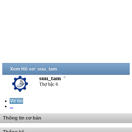
Xem Hồ sơ: suu_tam
suu_tam
Thợ bậc 6
Về tôi
...
Thông tin cơ bản