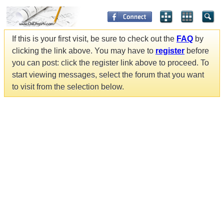
If this is your first visit, be sure to check out the
FAQ
by
clicking the link above. You may have to
register
before
you can post: click the register link above to proceed. To
start viewing messages, select the forum that you want
to visit from the selection below.